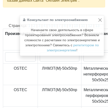
базам данных сайта "Онлайн Электрик".
Консультант по электроснабжению
Найдено
366
из
366
записей.
Страница:
1
|
2
|
3
|
4
|
5
|
6
|
7
|
8
|
9
|
10
|
11
|
12
|
13
Начинаете свою деятельность в сфере
Производитель
Тип лотка/канала
Наименован
проектирования электроснабжения? Возникли
сложности с расчетами по электроэнергетике и
электротехнике? Свяжитесь с
репетитором по
электроэнергетике
!
OSTEC
ЛНМЗТ(М)-50x50пр
Металлически
неперфорир
50x50x2
OSTEC
ЛПМЗТ(М)-50x50пр
Металлически
перфориро
50x50x2