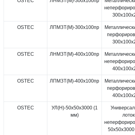
OSTEC
ЛНМЗТ(М)-300x100пр
Металлически
неперфорир
300x100x
OSTEC
ЛПМЗТ(М)-300x100пр
Металлически
перфориро
300x100x
OSTEC
ЛНМЗТ(М)-400x100пр
Металлически
неперфорир
400x100x
OSTEC
ЛПМЗТ(М)-400x100пр
Металлически
перфориро
400x100x
OSTEC
УЛ(Н)-50x50x3000 (1
Универса
мм)
лоток
неперфорир
50x50x3000 