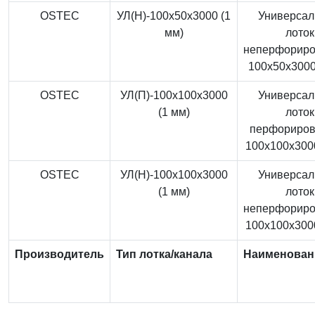
OSTEC
УЛ(Н)-100x50x3000 (1
Универса
мм)
лоток
неперфорир
100x50x3000
OSTEC
УЛ(П)-100x100x3000
Универса
(1 мм)
лоток
перфориро
100x100x3000
OSTEC
УЛ(Н)-100x100x3000
Универса
(1 мм)
лоток
неперфорир
100x100x3000
Производитель
Тип лотка/канала
Наименован