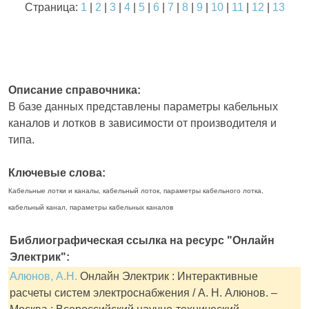
Страница:
1
|
2
|
3
|
4
|
5
|
6
|
7
|
8
|
9
|
10
|
11
|
12
|
13
Описание справочника:
В базе данных представлены параметры кабельных
каналов и лотков в зависимости от производителя и
типа.
Ключевые слова:
Кабельные лотки и каналы, кабельный лоток, параметры кабельного лотка,
кабельный канал, параметры кабельных каналов
Библиографическая ссылка на ресурс "Онлайн
Электрик":
Алюнов, А.Н.
Онлайн Электрик : Интерактивные
расчеты систем электроснабжения / А. Н. Алюнов. –