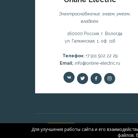
Электроснабжение: знаем, умеем,
владеем.
160000 Россия, г. Вологда
ул. Галкинская, 1, оф. 116
Телефон:
+7 911 502 22 29
Email:
info@online-electric.ru
Для улучшения работы сайта и его взаимодейств
файлов. 