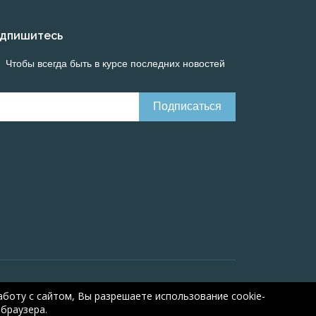
дпишитесь
Чтобы всегда быть в курсе последних новостей
line calculations of electrical systems
Online-
боту с сайтом, Вы разрешаете использование cookie-
браузера.