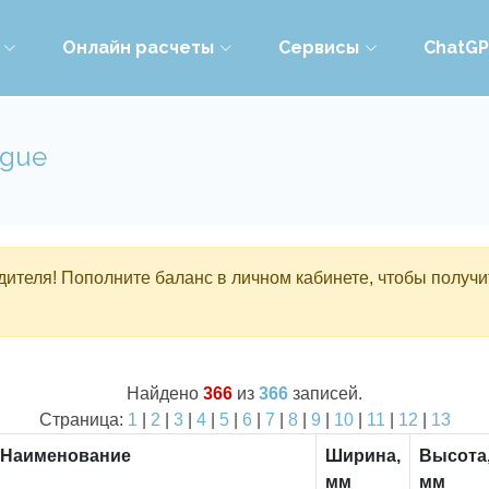
Онлайн расчеты
Сервисы
ChatG
ogue
ителя! Пополните баланс в личном кабинете, чтобы получи
Найдено
366
из
366
записей.
Страница:
1
|
2
|
3
|
4
|
5
|
6
|
7
|
8
|
9
|
10
|
11
|
12
|
13
Наименование
Ширина,
Высота
мм
мм