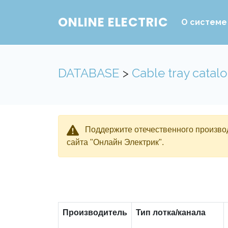
ONLINE ELECTRIC
О системе
DATABASE
>
Cable tray catal
Поддержите отечественного производ
сайта "Онлайн Электрик".
Производитель
Тип лотка/канала