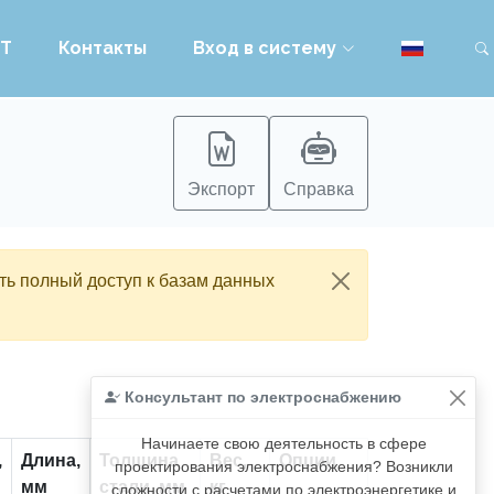
PT
Контакты
Вход в систему
Экспорт
Справка
ть полный доступ к базам данных
Консультант по электроснабжению
Начинаете свою деятельность в сфере
,
Длина,
Толщина
Вес,
Опции
проектирования электроснабжения? Возникли
мм
стали, мм
кг
сложности с расчетами по электроэнергетике и