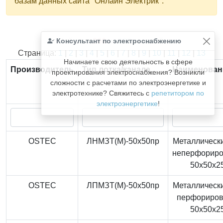
базам данных сайта "Онлайн Электрик".
Консультант по электроснабжению
Найдено
366
из
366
записей.
Страница:
1
|
2
|
3
|
4
|
5
|
6
|
7
|
8
|
9
|
10
|
11
|
12
|
13
Начинаете свою деятельность в сфере
Производитель
Тип лотка/канала
Наименован
проектирования электроснабжения? Возникли
сложности с расчетами по электроэнергетике и
электротехнике? Свяжитесь с
репетитором по
электроэнергетике
!
OSTEC
ЛНМЗТ(М)-50x50пр
Металлически
неперфорир
50x50x2
OSTEC
ЛПМЗТ(М)-50x50пр
Металлически
перфориро
50x50x2