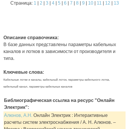
Страница:
1
|
2
|
3
|
4
|
5
|
6
|
7
|
8
|
9
|
10
|
11
|
12
|
13
Описание справочника:
В базе данных представлены параметры кабельных
каналов и лотков в зависимости от производителя и
типа.
Ключевые слова:
Кабельные лотки и каналы, кабельный лоток, параметры кабельного лотка,
кабельный канал, параметры кабельных каналов
Библиографическая ссылка на ресурс "Онлайн
Электрик":
Алюнов, А.Н.
Онлайн Электрик : Интерактивные
расчеты систем электроснабжения / А. Н. Алюнов. –