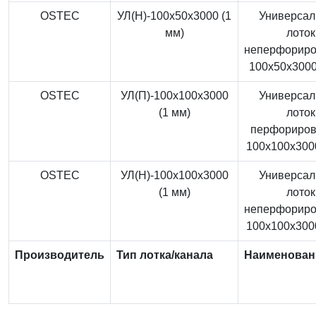
OSTEC
УЛ(Н)-100x50x3000 (1
Универса
мм)
лоток
неперфорир
100x50x3000
OSTEC
УЛ(П)-100x100x3000
Универса
(1 мм)
лоток
перфориро
100x100x3000
OSTEC
УЛ(Н)-100x100x3000
Универса
(1 мм)
лоток
неперфорир
100x100x3000
Производитель
Тип лотка/канала
Наименован