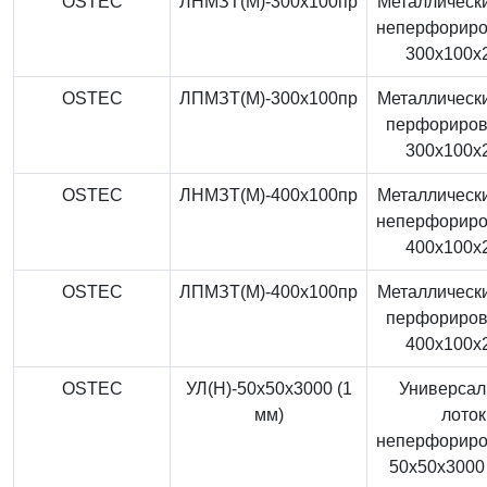
OSTEC
ЛНМЗТ(М)-300x100пр
Металлически
неперфорир
300x100x
OSTEC
ЛПМЗТ(М)-300x100пр
Металлически
перфориро
300x100x
OSTEC
ЛНМЗТ(М)-400x100пр
Металлически
неперфорир
400x100x
OSTEC
ЛПМЗТ(М)-400x100пр
Металлически
перфориро
400x100x
OSTEC
УЛ(Н)-50x50x3000 (1
Универса
мм)
лоток
неперфорир
50x50x3000 