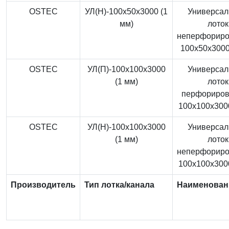
OSTEC
УЛ(Н)-100x50x3000 (1
Универса
мм)
лоток
неперфорир
100x50x3000
OSTEC
УЛ(П)-100x100x3000
Универса
(1 мм)
лоток
перфориро
100x100x3000
OSTEC
УЛ(Н)-100x100x3000
Универса
(1 мм)
лоток
неперфорир
100x100x3000
Производитель
Тип лотка/канала
Наименован