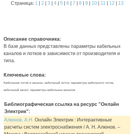
Страница:
1
|
2
|
3
|
4
|
5
|
6
|
7
|
8
|
9
|
10
|
11
|
12
|
13
Описание справочника:
В базе данных представлены параметры кабельных
каналов и лотков в зависимости от производителя и
типа.
Ключевые слова:
Кабельные лотки и каналы, кабельный лоток, параметры кабельного лотка,
кабельный канал, параметры кабельных каналов
Библиографическая ссылка на ресурс "Онлайн
Электрик":
Алюнов, А.Н.
Онлайн Электрик : Интерактивные
расчеты систем электроснабжения / А. Н. Алюнов. –