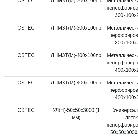
OSTEC
ЛНМЗТ(М)-300x100пр
Металлически
неперфорир
300x100x
OSTEC
ЛПМЗТ(М)-300x100пр
Металлически
перфориро
300x100x
OSTEC
ЛНМЗТ(М)-400x100пр
Металлически
неперфорир
400x100x
OSTEC
ЛПМЗТ(М)-400x100пр
Металлически
перфориро
400x100x
OSTEC
УЛ(Н)-50x50x3000 (1
Универса
мм)
лоток
неперфорир
50x50x3000 