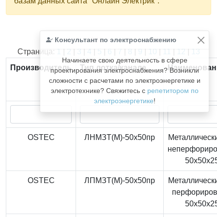
базам данных сайта "Онлайн Электрик".
Консультант по электроснабжению
Найдено
366
из
366
записей.
Страница:
1
|
2
|
3
|
4
|
5
|
6
|
7
|
8
|
9
|
10
|
11
|
12
|
13
Начинаете свою деятельность в сфере
Производитель
Тип лотка/канала
Наименован
проектирования электроснабжения? Возникли
сложности с расчетами по электроэнергетике и
электротехнике? Свяжитесь с
репетитором по
электроэнергетике
!
OSTEC
ЛНМЗТ(М)-50x50пр
Металлически
неперфорир
50x50x2
OSTEC
ЛПМЗТ(М)-50x50пр
Металлически
перфориро
50x50x2