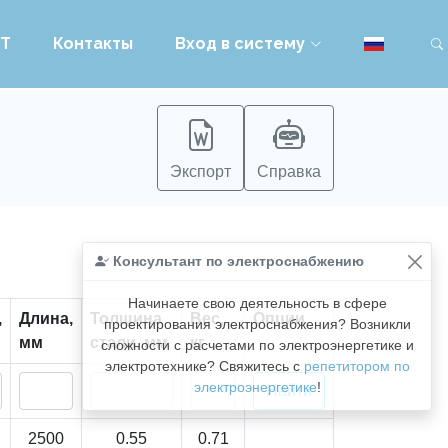
PT
Контакты
Вход в систему
Экспорт
Справка
Консультант по электроснабжению
Начинаете свою деятельность в сфере
,
Длина,
Толщина
Вес,
Опции
проектирования электроснабжения? Возникли
мм
стали, мм
кг
сложности с расчетами по электроэнергетике и
электротехнике? Свяжитесь с
репетитором по
электроэнергетике
!
2500
0.55
0.71