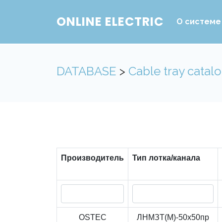
ONLINE ELECTRIC
О системе
DATABASE
>
Cable tray catal
Производитель
Тип лотка/канала
OSTEC
ЛНМЗТ(М)-50x50пр