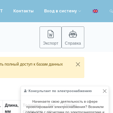
PT
Контакты
Вход в систему
Экспорт
Справка
ть полный доступ к базам данных
Консультант по электроснабжению
Начинаете свою деятельность в сфере
,
Длина,
Толщина
Вес,
Опции
проектирования электроснабжения? Возникли
мм
стали, мм
кг
сложности с расчетами по электроэнергетике и