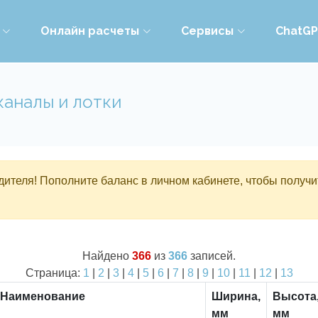
Онлайн расчеты
Сервисы
ChatG
каналы и лотки
ителя! Пополните баланс в личном кабинете, чтобы получи
Найдено
366
из
366
записей.
Страница:
1
|
2
|
3
|
4
|
5
|
6
|
7
|
8
|
9
|
10
|
11
|
12
|
13
Наименование
Ширина,
Высота
мм
мм