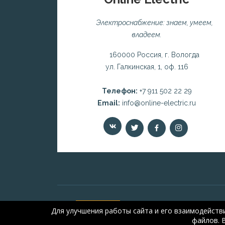
Электроснабжение: знаем, умеем,
владеем.
160000 Россия, г. Вологда
ул. Галкинская, 1, оф. 116
Телефон:
+7 911 502 22 29
Email:
info@online-electric.ru
Для улучшения работы сайта и его взаимодейств
файлов. 