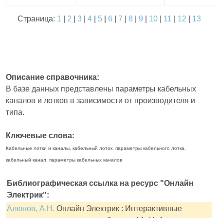
Страница:
1
|
2
|
3
|
4
|
5
|
6
|
7
|
8
|
9
|
10
|
11
|
12
|
13
Описание справочника:
В базе данных представлены параметры кабельных
каналов и лотков в зависимости от производителя и
типа.
Ключевые слова:
Кабельные лотки и каналы, кабельный лоток, параметры кабельного лотка,
кабельный канал, параметры кабельных каналов
Библиографическая ссылка на ресурс "Онлайн
Электрик":
Алюнов, А.Н.
Онлайн Электрик : Интерактивные