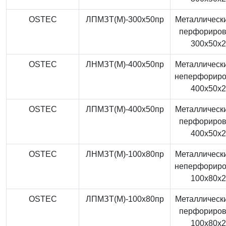
OSTEC
ЛПМЗТ(М)-300x50пр
Металлически
перфориро
300x50x
OSTEC
ЛНМЗТ(М)-400x50пр
Металлически
неперфорир
400x50x
OSTEC
ЛПМЗТ(М)-400x50пр
Металлически
перфориро
400x50x
OSTEC
ЛНМЗТ(М)-100x80пр
Металлически
неперфорир
100x80x
OSTEC
ЛПМЗТ(М)-100x80пр
Металлически
перфориро
100x80x