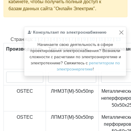
кабинете, чтобы получить полный доступ к
базам данных сайта "Онлайн Электрик".
Консультант по электроснабжению
Найдено
366
из
366
записей.
Страница:
1
|
2
|
3
|
4
|
5
|
6
|
7
|
8
|
9
|
10
|
11
|
12
|
13
Начинаете свою деятельность в сфере
Производитель
Тип лотка/канала
Наименован
проектирования электроснабжения? Возникли
сложности с расчетами по электроэнергетике и
электротехнике? Свяжитесь с
репетитором по
электроэнергетике
!
OSTEC
ЛНМЗТ(М)-50x50пр
Металлически
неперфорир
50x50x2
OSTEC
ЛПМЗТ(М)-50x50пр
Металлически
перфориро