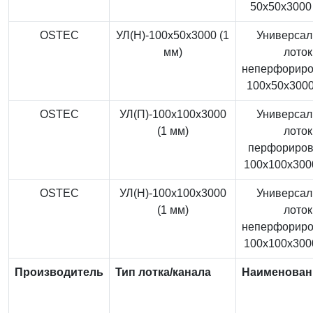
50x50x3000 
OSTEC
УЛ(Н)-100x50x3000 (1
Универса
мм)
лоток
неперфорир
100x50x3000
OSTEC
УЛ(П)-100x100x3000
Универса
(1 мм)
лоток
перфориро
100x100x3000
OSTEC
УЛ(Н)-100x100x3000
Универса
(1 мм)
лоток
неперфорир
100x100x3000
Производитель
Тип лотка/канала
Наименован