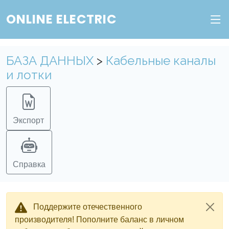
ONLINE ELECTRIC
Пополните баланс в личном кабинете, чтобы
получить доступ ко всем сервисам "Онлайн
Электрик" без ограничений.
БАЗА ДАННЫХ
>
Кабельные каналы
и лотки
Ок
Войти в систему
Регистрация
Экспорт
Справка
Поддержите отечественного
производителя! Пополните баланс в личном