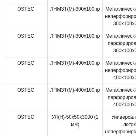
OSTEC
ЛНМЗТ(М)-300x100пр
Металлически
неперфорир
300x100x
OSTEC
ЛПМЗТ(М)-300x100пр
Металлически
перфориро
300x100x
OSTEC
ЛНМЗТ(М)-400x100пр
Металлически
неперфорир
400x100x
OSTEC
ЛПМЗТ(М)-400x100пр
Металлически
перфориро
400x100x
OSTEC
УЛ(Н)-50x50x3000 (1
Универса
мм)
лоток
неперфорир