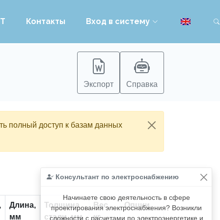
PT
Контакты
Вход в систему
Экспорт
Справка
ть полный доступ к базам данных
Консультант по электроснабжению
Начинаете свою деятельность в сфере
,
Длина,
Толщина
Вес,
Опции
проектирования электроснабжения? Возникли
мм
стали, мм
кг
сложности с расчетами по электроэнергетике и