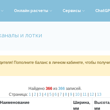
Онлайн расчеты
Сервисы
ChatG
каналы и лотки
ителя! Пополните баланс в личном кабинете, чтобы получи
Найдено
366
из
366
записей.
Страница:
1
|
2
|
3
|
4
|
5
|
6
|
7
|
8
|
9
|
10
|
11
|
12
|
13
Наименование
Ширина,
Высота
мм
мм