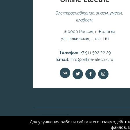
Электроснабжение: знаем, умеем,
владеем.
160000 Россия, г. Вологда
ул. Галкинская, 1, оф. 116
Телефон:
+7 911 502 22 29
Email:
info@online-electric.ru
Для улучшения работы сайта и его взаимодейств
файлов. 