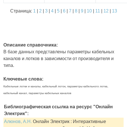
Страница:
1
|
2
|
3
|
4
|
5
|
6
|
7
|
8
|
9
|
10
|
11
|
12
|
13
Описание справочника:
В базе данных представлены параметры кабельных
каналов и лотков в зависимости от производителя и
типа.
Ключевые слова:
Кабельные лотки и каналы, кабельный лоток, параметры кабельного лотка,
кабельный канал, параметры кабельных каналов
Библиографическая ссылка на ресурс "Онлайн
Электрик":
Алюнов, А.Н.
Онлайн Электрик : Интерактивные