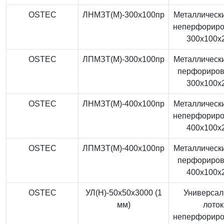
OSTEC
ЛНМЗТ(М)-300x100пр
Металлически
неперфорир
300x100x
OSTEC
ЛПМЗТ(М)-300x100пр
Металлически
перфориро
300x100x
OSTEC
ЛНМЗТ(М)-400x100пр
Металлически
неперфорир
400x100x
OSTEC
ЛПМЗТ(М)-400x100пр
Металлически
перфориро
400x100x
OSTEC
УЛ(Н)-50x50x3000 (1
Универса
мм)
лоток
неперфорир