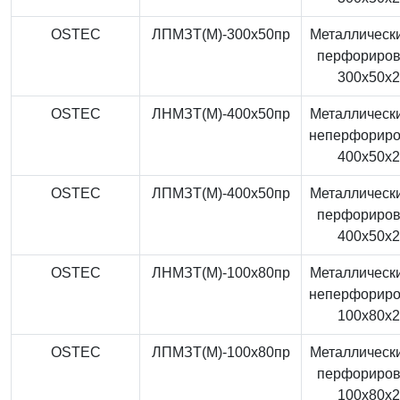
OSTEC
ЛПМЗТ(М)-300x50пр
Металлически
перфориро
300x50x
OSTEC
ЛНМЗТ(М)-400x50пр
Металлически
неперфорир
400x50x
OSTEC
ЛПМЗТ(М)-400x50пр
Металлически
перфориро
400x50x
OSTEC
ЛНМЗТ(М)-100x80пр
Металлически
неперфорир
100x80x
OSTEC
ЛПМЗТ(М)-100x80пр
Металлически
перфориро
100x80x