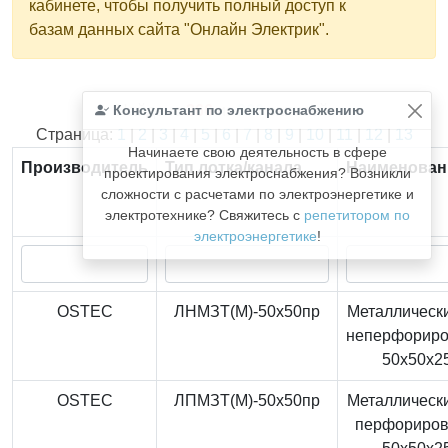
кабинете, чтобы получить полный доступ к
базам данных сайта "Онлайн Электрик".
Консультант по электроснабжению
Найдено
366
из
366
записей.
Страница:
1
|
2
|
3
|
4
|
5
|
6
|
7
|
8
|
9
|
10
|
11
|
12
|
13
Начинаете свою деятельность в сфере
Производитель
Тип лотка/канала
Наименован
проектирования электроснабжения? Возникли
сложности с расчетами по электроэнергетике и
электротехнике? Свяжитесь с
репетитором по
электроэнергетике
!
OSTEC
ЛНМЗТ(М)-50x50пр
Металлически
неперфорир
50x50x2
OSTEC
ЛПМЗТ(М)-50x50пр
Металлически
перфориро