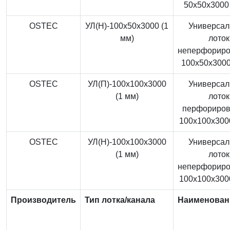
50x50x3000 
OSTEC
УЛ(Н)-100x50x3000 (1
Универса
мм)
лоток
неперфорир
100x50x3000
OSTEC
УЛ(П)-100x100x3000
Универса
(1 мм)
лоток
перфориро
100x100x3000
OSTEC
УЛ(Н)-100x100x3000
Универса
(1 мм)
лоток
неперфорир
100x100x3000
Производитель
Тип лотка/канала
Наименован