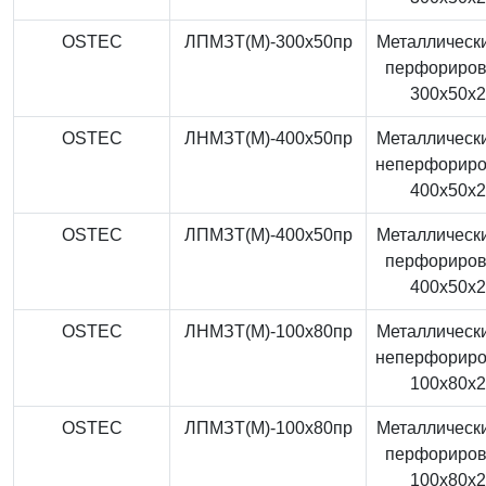
OSTEC
ЛПМЗТ(М)-300x50пр
Металлически
перфориро
300x50x
OSTEC
ЛНМЗТ(М)-400x50пр
Металлически
неперфорир
400x50x
OSTEC
ЛПМЗТ(М)-400x50пр
Металлически
перфориро
400x50x
OSTEC
ЛНМЗТ(М)-100x80пр
Металлически
неперфорир
100x80x
OSTEC
ЛПМЗТ(М)-100x80пр
Металлически
перфориро
100x80x