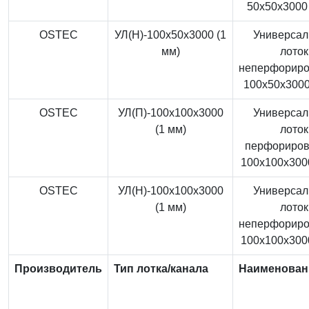
50x50x3000 
OSTEC
УЛ(Н)-100x50x3000 (1
Универса
мм)
лоток
неперфорир
100x50x3000
OSTEC
УЛ(П)-100x100x3000
Универса
(1 мм)
лоток
перфориро
100x100x3000
OSTEC
УЛ(Н)-100x100x3000
Универса
(1 мм)
лоток
неперфорир
100x100x3000
Производитель
Тип лотка/канала
Наименован