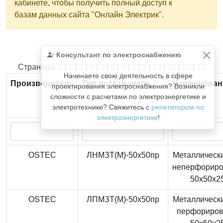
кабинете, чтобы получить полный доступ к
базам данных сайта "Онлайн Электрик".
Консультант по электроснабжению
Найдено
366
из
366
записей.
Страница:
1
|
2
|
3
|
4
|
5
|
6
|
7
|
8
|
9
|
10
|
11
|
12
|
13
Начинаете свою деятельность в сфере
Производитель
Тип лотка/канала
Наименован
проектирования электроснабжения? Возникли
сложности с расчетами по электроэнергетике и
электротехнике? Свяжитесь с
репетитором по
электроэнергетике
!
OSTEC
ЛНМЗТ(М)-50x50пр
Металлически
неперфорир
50x50x2
OSTEC
ЛПМЗТ(М)-50x50пр
Металлически
перфориро