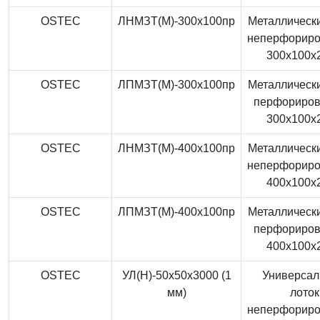
OSTEC
ЛНМЗТ(М)-300x100пр
Металлически
неперфорир
300x100x
OSTEC
ЛПМЗТ(М)-300x100пр
Металлически
перфориро
300x100x
OSTEC
ЛНМЗТ(М)-400x100пр
Металлически
неперфорир
400x100x
OSTEC
ЛПМЗТ(М)-400x100пр
Металлически
перфориро
400x100x
OSTEC
УЛ(Н)-50x50x3000 (1
Универса
мм)
лоток
неперфорир