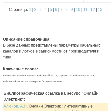
Страница:
1
|
2
|
3
|
4
|
5
|
6
|
7
|
8
|
9
|
10
|
11
|
12
|
13
Описание справочника:
В базе данных представлены параметры кабельных
каналов и лотков в зависимости от производителя и
типа.
Ключевые слова:
Кабельные лотки и каналы, кабельный лоток, параметры кабельного лотка,
кабельный канал, параметры кабельных каналов
Библиографическая ссылка на ресурс "Онлайн
Электрик":
Алюнов, А.Н.
Онлайн Электрик : Интерактивные