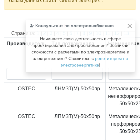
базам данных сайта "Онлайн Электрик".
Консультант по электроснабжению
Найдено
366
из
366
записей.
Страница:
1
|
2
|
3
|
4
|
5
|
6
|
7
|
8
|
9
|
10
|
11
|
12
|
13
Начинаете свою деятельность в сфере
Производитель
Тип лотка/канала
Наименован
проектирования электроснабжения? Возникли
сложности с расчетами по электроэнергетике и
электротехнике? Свяжитесь с
репетитором по
электроэнергетике
!
OSTEC
ЛНМЗТ(М)-50x50пр
Металлически
неперфорир
50x50x2
OSTEC
ЛПМЗТ(М)-50x50пр
Металлически
перфориро
50x50x2