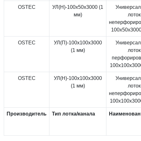
OSTEC
УЛ(Н)-100x50x3000 (1
Универса
мм)
лоток
неперфорир
100x50x3000
OSTEC
УЛ(П)-100x100x3000
Универса
(1 мм)
лоток
перфориро
100x100x3000
OSTEC
УЛ(Н)-100x100x3000
Универса
(1 мм)
лоток
неперфорир
100x100x3000
Производитель
Тип лотка/канала
Наименован