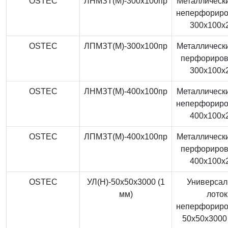
OSTEC
ЛНМЗТ(М)-300x100пр
Металлически
неперфорир
300x100x
OSTEC
ЛПМЗТ(М)-300x100пр
Металлически
перфориро
300x100x
OSTEC
ЛНМЗТ(М)-400x100пр
Металлически
неперфорир
400x100x
OSTEC
ЛПМЗТ(М)-400x100пр
Металлически
перфориро
400x100x
OSTEC
УЛ(Н)-50x50x3000 (1
Универса
мм)
лоток
неперфорир
50x50x3000 