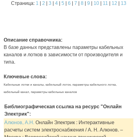
Страница:
1
|
2
|
3
|
4
|
5
|
6
|
7
|
8
|
9
|
10
|
11
|
12
|
13
Описание справочника:
В базе данных представлены параметры кабельных
каналов и лотков в зависимости от производителя и
типа.
Ключевые слова:
Кабельные лотки и каналы, кабельный лоток, параметры кабельного лотка,
кабельный канал, параметры кабельных каналов
Библиографическая ссылка на ресурс "Онлайн
Электрик":
Алюнов, А.Н.
Онлайн Электрик : Интерактивные
расчеты систем электроснабжения / А. Н. Алюнов. –