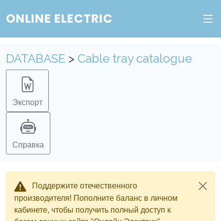
ONLINE ELECTRIC
Пополните баланс в личном кабинете, чтобы
получить доступ ко всем сервисам "Онлайн
Электрик" без ограничений.
DATABASE
>
Cable tray catalogue
Ок
Войти в систему
Регистрация
Экспорт
Справка
Поддержите отечественного
производителя! Пополните баланс в личном
кабинете, чтобы получить полный доступ к