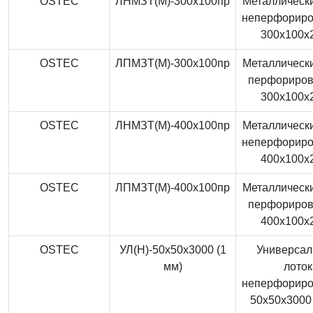
OSTEC
ЛНМЗТ(М)-300x100пр
Металлически
неперфорир
300x100x
OSTEC
ЛПМЗТ(М)-300x100пр
Металлически
перфориро
300x100x
OSTEC
ЛНМЗТ(М)-400x100пр
Металлически
неперфорир
400x100x
OSTEC
ЛПМЗТ(М)-400x100пр
Металлически
перфориро
400x100x
OSTEC
УЛ(Н)-50x50x3000 (1
Универса
мм)
лоток
неперфорир
50x50x3000 