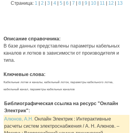
Страница:
1
|
2
|
3
|
4
|
5
|
6
|
7
|
8
|
9
|
10
|
11
|
12
|
13
Описание справочника:
В базе данных представлены параметры кабельных
каналов и лотков в зависимости от производителя и
типа.
Ключевые слова:
Кабельные лотки и каналы, кабельный лоток, параметры кабельного лотка,
кабельный канал, параметры кабельных каналов
Библиографическая ссылка на ресурс "Онлайн
Электрик":
Алюнов, А.Н.
Онлайн Электрик : Интерактивные
расчеты систем электроснабжения / А. Н. Алюнов. –