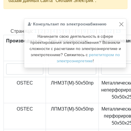
базам данных сайта "Онлайн Электрик".
Консультант по электроснабжению
Найдено
366
из
366
записей.
Страница:
1
|
2
|
3
|
4
|
5
|
6
|
7
|
8
|
9
|
10
|
11
|
12
|
13
Начинаете свою деятельность в сфере
Производитель
Тип лотка/канала
Наименован
проектирования электроснабжения? Возникли
сложности с расчетами по электроэнергетике и
электротехнике? Свяжитесь с
репетитором по
электроэнергетике
!
OSTEC
ЛНМЗТ(М)-50x50пр
Металлически
неперфорир
50x50x2
OSTEC
ЛПМЗТ(М)-50x50пр
Металлически
перфориро
50x50x2