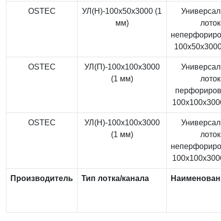
OSTEC
УЛ(Н)-100x50x3000 (1
Универса
мм)
лоток
неперфорир
100x50x3000
OSTEC
УЛ(П)-100x100x3000
Универса
(1 мм)
лоток
перфориро
100x100x3000
OSTEC
УЛ(Н)-100x100x3000
Универса
(1 мм)
лоток
неперфорир
100x100x3000
Производитель
Тип лотка/канала
Наименован