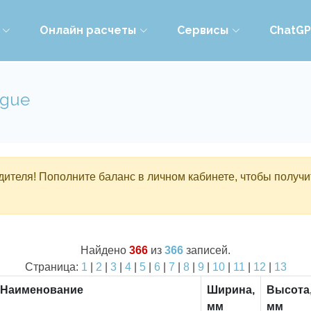
Онлайн расчеты
Сервисы
ChatG
ogue
ителя! Пополните баланс в личном кабинете, чтобы получи
Найдено
366
из
366
записей.
Страница:
1
|
2
|
3
|
4
|
5
|
6
|
7
|
8
|
9
|
10
|
11
|
12
|
13
Наименование
Ширина,
Высота
мм
мм