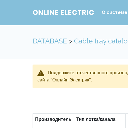
ONLINE ELECTRIC
О системе
DATABASE
>
Cable tray catal
Поддержите отечественного производ
сайта "Онлайн Электрик".
Производитель
Тип лотка/канала