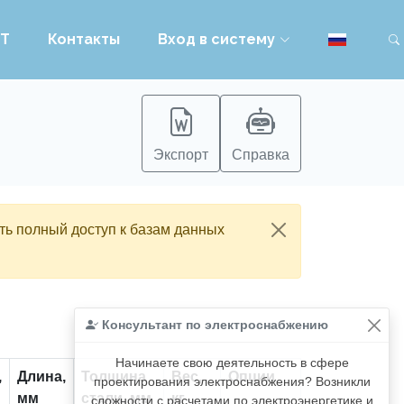
PT
Контакты
Вход в систему
Экспорт
Справка
ть полный доступ к базам данных
Консультант по электроснабжению
Начинаете свою деятельность в сфере
,
Длина,
Толщина
Вес,
Опции
проектирования электроснабжения? Возникли
мм
стали, мм
кг
сложности с расчетами по электроэнергетике и