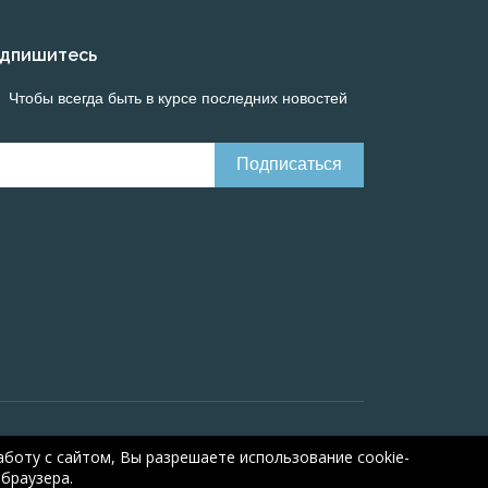
дпишитесь
Чтобы всегда быть в курсе последних новостей
line calculations of electrical systems
Online-
боту с сайтом, Вы разрешаете использование cookie-
браузера.