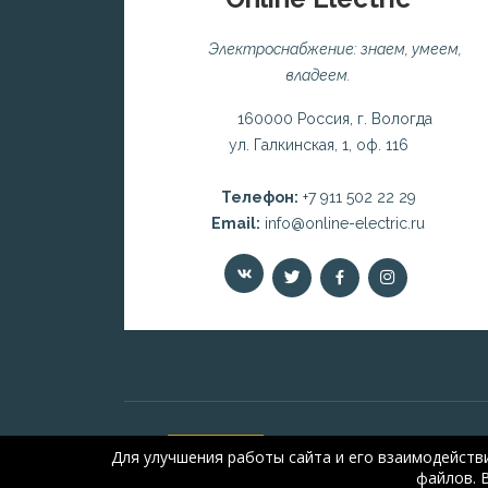
Электроснабжение: знаем, умеем,
владеем.
160000 Россия, г. Вологда
ул. Галкинская, 1, оф. 116
Телефон:
+7 911 502 22 29
Email:
info@online-electric.ru
Для улучшения работы сайта и его взаимодейств
файлов. 