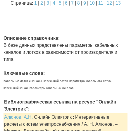
Страница:
1
|
2
|
3
|
4
|
5
|
6
|
7
|
8
|
9
|
10
|
11
|
12
|
13
Описание справочника:
В базе данных представлены параметры кабельных
каналов и лотков в зависимости от производителя и
типа.
Ключевые слова:
Кабельные лотки и каналы, кабельный лоток, параметры кабельного лотка,
кабельный канал, параметры кабельных каналов
Библиографическая ссылка на ресурс "Онлайн
Электрик":
Алюнов, А.Н.
Онлайн Электрик : Интерактивные
расчеты систем электроснабжения / А. Н. Алюнов. –