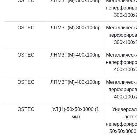
OSTEC
ЛНМЗТ(М)-300x100пр
Металлически
неперфорир
300x100x
OSTEC
ЛПМЗТ(М)-300x100пр
Металлически
перфориро
300x100x
OSTEC
ЛНМЗТ(М)-400x100пр
Металлически
неперфорир
400x100x
OSTEC
ЛПМЗТ(М)-400x100пр
Металлически
перфориро
400x100x
OSTEC
УЛ(Н)-50x50x3000 (1
Универса
мм)
лоток
неперфорир
50x50x3000 