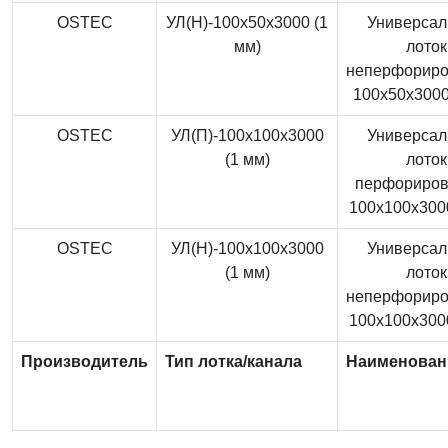
OSTEC
УЛ(Н)-100x50x3000 (1
Универса
мм)
лоток
неперфорир
100x50x3000
OSTEC
УЛ(П)-100x100x3000
Универса
(1 мм)
лоток
перфориро
100x100x3000
OSTEC
УЛ(Н)-100x100x3000
Универса
(1 мм)
лоток
неперфорир
100x100x3000
Производитель
Тип лотка/канала
Наименован