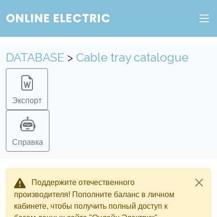
Веб-сервис "Онлайн Электрик"
ONLINE ELECTRIC
Пополните баланс в личном кабинете, чтобы
получить доступ ко всем сервисам "Онлайн
DATABASE
>
Cable tray catalogue
Электрик" без ограничений.
Ок
Войти в систему
Регистрация
Экспорт
Справка
Поддержите отечественного
производителя! Пополните баланс в личном
кабинете, чтобы получить полный доступ к