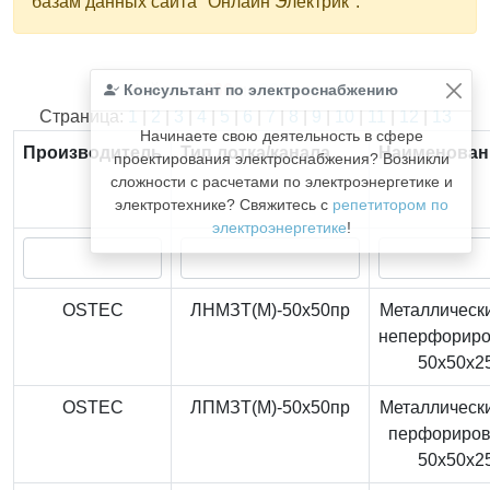
базам данных сайта "Онлайн Электрик".
Консультант по электроснабжению
Найдено
366
из
366
записей.
Страница:
1
|
2
|
3
|
4
|
5
|
6
|
7
|
8
|
9
|
10
|
11
|
12
|
13
Начинаете свою деятельность в сфере
Производитель
Тип лотка/канала
Наименован
проектирования электроснабжения? Возникли
сложности с расчетами по электроэнергетике и
электротехнике? Свяжитесь с
репетитором по
электроэнергетике
!
OSTEC
ЛНМЗТ(М)-50x50пр
Металлически
неперфорир
50x50x2
OSTEC
ЛПМЗТ(М)-50x50пр
Металлически
перфориро
50x50x2