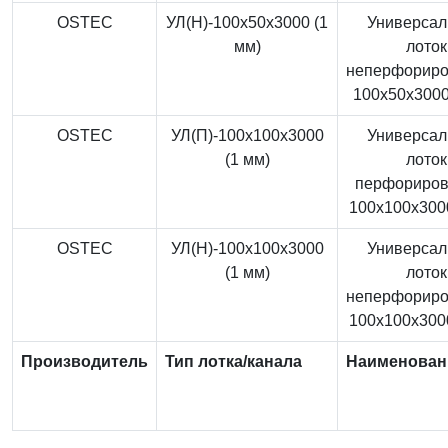
OSTEC
УЛ(Н)-100x50x3000 (1
Универса
мм)
лоток
неперфорир
100x50x3000
OSTEC
УЛ(П)-100x100x3000
Универса
(1 мм)
лоток
перфориро
100x100x3000
OSTEC
УЛ(Н)-100x100x3000
Универса
(1 мм)
лоток
неперфорир
100x100x3000
Производитель
Тип лотка/канала
Наименован