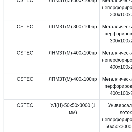
OSTEC
ЛНМЗТ(М)-300x100пр
Металлически
неперфорир
300x100x
OSTEC
ЛПМЗТ(М)-300x100пр
Металлически
перфориро
300x100x
OSTEC
ЛНМЗТ(М)-400x100пр
Металлически
неперфорир
400x100x
OSTEC
ЛПМЗТ(М)-400x100пр
Металлически
перфориро
400x100x
OSTEC
УЛ(Н)-50x50x3000 (1
Универса
мм)
лоток
неперфорир
50x50x3000 