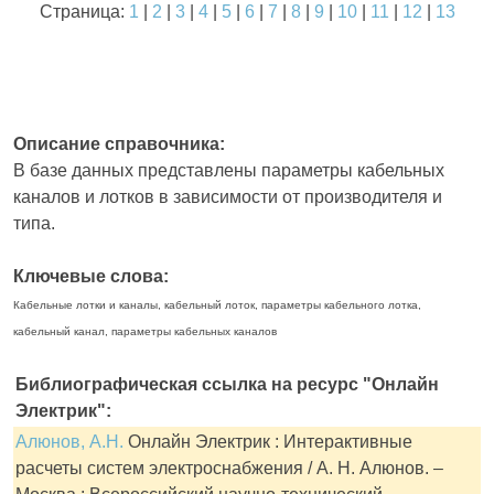
Страница:
1
|
2
|
3
|
4
|
5
|
6
|
7
|
8
|
9
|
10
|
11
|
12
|
13
Описание справочника:
В базе данных представлены параметры кабельных
каналов и лотков в зависимости от производителя и
типа.
Ключевые слова:
Кабельные лотки и каналы, кабельный лоток, параметры кабельного лотка,
кабельный канал, параметры кабельных каналов
Библиографическая ссылка на ресурс "Онлайн
Электрик":
Алюнов, А.Н.
Онлайн Электрик : Интерактивные
расчеты систем электроснабжения / А. Н. Алюнов. –