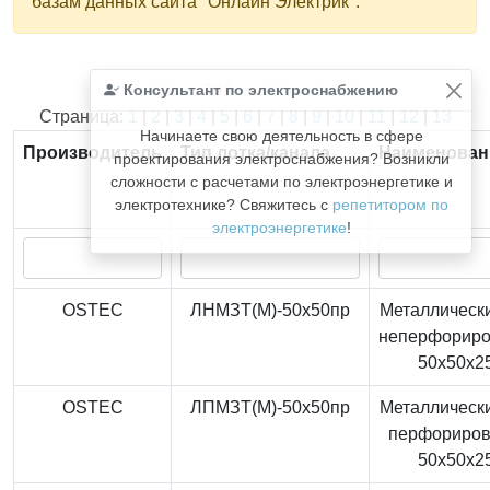
базам данных сайта "Онлайн Электрик".
Консультант по электроснабжению
Найдено
366
из
366
записей.
Страница:
1
|
2
|
3
|
4
|
5
|
6
|
7
|
8
|
9
|
10
|
11
|
12
|
13
Начинаете свою деятельность в сфере
Производитель
Тип лотка/канала
Наименован
проектирования электроснабжения? Возникли
сложности с расчетами по электроэнергетике и
электротехнике? Свяжитесь с
репетитором по
электроэнергетике
!
OSTEC
ЛНМЗТ(М)-50x50пр
Металлически
неперфорир
50x50x2
OSTEC
ЛПМЗТ(М)-50x50пр
Металлически
перфориро
50x50x2