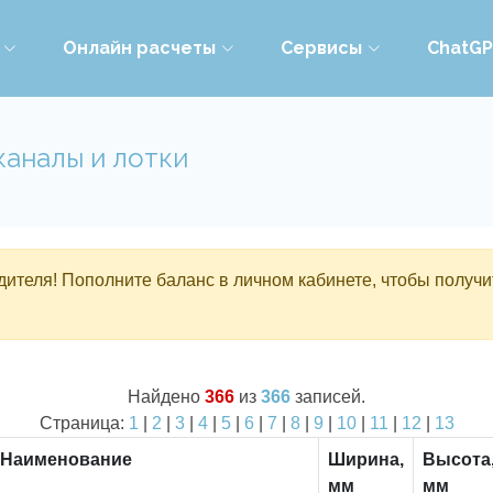
Онлайн расчеты
Сервисы
ChatG
каналы и лотки
ителя! Пополните баланс в личном кабинете, чтобы получи
Найдено
366
из
366
записей.
Страница:
1
|
2
|
3
|
4
|
5
|
6
|
7
|
8
|
9
|
10
|
11
|
12
|
13
Наименование
Ширина,
Высота
мм
мм