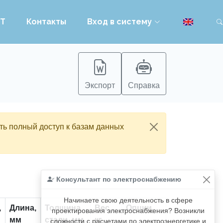
PT
Контакты
Вход в систему
Экспорт
Справка
ть полный доступ к базам данных
Консультант по электроснабжению
Начинаете свою деятельность в сфере
,
Длина,
Толщина
Вес,
Опции
проектирования электроснабжения? Возникли
мм
стали, мм
кг
сложности с расчетами по электроэнергетике и