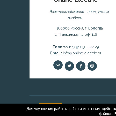
Электроснабжение: знаем, умеем,
владеем.
160000 Россия, г. Вологда
ул. Галкинская, 1, оф. 116
Телефон:
+7 911 502 22 29
Email:
info@online-electric.ru
Для улучшения работы сайта и его взаимодейств
файлов. 