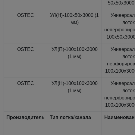
50x50x3000 
OSTEC
УЛ(Н)-100x50x3000 (1
Универса
мм)
лоток
неперфорир
100x50x3000
OSTEC
УЛ(П)-100x100x3000
Универса
(1 мм)
лоток
перфориро
100x100x3000
OSTEC
УЛ(Н)-100x100x3000
Универса
(1 мм)
лоток
неперфорир
100x100x3000
Производитель
Тип лотка/канала
Наименован