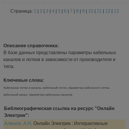
Страница:
1
|
2
|
3
|
4
|
5
|
6
|
7
|
8
|
9
|
10
|
11
|
12
|
13
Описание справочника:
В базе данных представлены параметры кабельных
каналов и лотков в зависимости от производителя и
типа.
Ключевые слова:
Кабельные лотки и каналы, кабельный лоток, параметры кабельного лотка,
кабельный канал, параметры кабельных каналов
Библиографическая ссылка на ресурс "Онлайн
Электрик":
Алюнов, А.Н.
Онлайн Электрик : Интерактивные