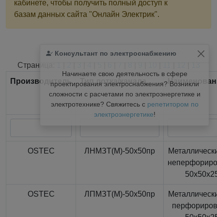
кабинете, чтобы получить полный доступ к
базам данных сайта "Онлайн Электрик".
Консультант по электроснабжению
Найдено
366
из
366
записей.
Страница:
1
|
2
|
3
|
4
|
5
|
6
|
7
|
8
|
9
|
10
|
11
|
12
|
13
Начинаете свою деятельность в сфере
Производитель
Тип лотка/канала
Наименован
проектирования электроснабжения? Возникли
сложности с расчетами по электроэнергетике и
электротехнике? Свяжитесь с
репетитором по
электроэнергетике
!
OSTEC
ЛНМЗТ(М)-50x50пр
Металлически
неперфорир
50x50x2
OSTEC
ЛПМЗТ(М)-50x50пр
Металлически
перфориро