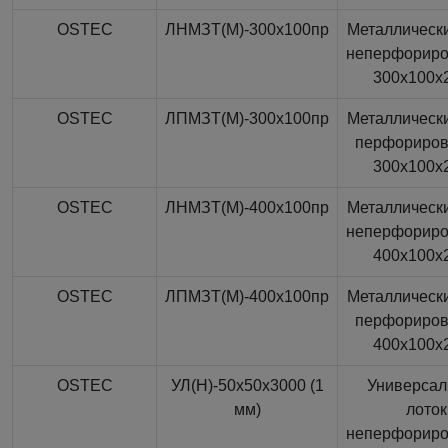
OSTEC
ЛНМЗТ(М)-300x100пр
Металлически
неперфорир
300x100x
OSTEC
ЛПМЗТ(М)-300x100пр
Металлически
перфориро
300x100x
OSTEC
ЛНМЗТ(М)-400x100пр
Металлически
неперфорир
400x100x
OSTEC
ЛПМЗТ(М)-400x100пр
Металлически
перфориро
400x100x
OSTEC
УЛ(Н)-50x50x3000 (1
Универса
мм)
лоток
неперфорир