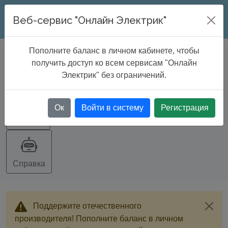
ONLINE ELECTRIC
Веб-сервис "Онлайн Электрик"
Пополните баланс в личном кабинете, чтобы
БАЗА ДАННЫХ
>
Кабельные каналы
получить доступ ко всем сервисам "Онлайн
и лотки
Электрик" без ограничений.
Ок
Войти в систему
Регистрация
Экспорт
Справка
Поддержите отечественного
производителя! Пополните баланс в личном