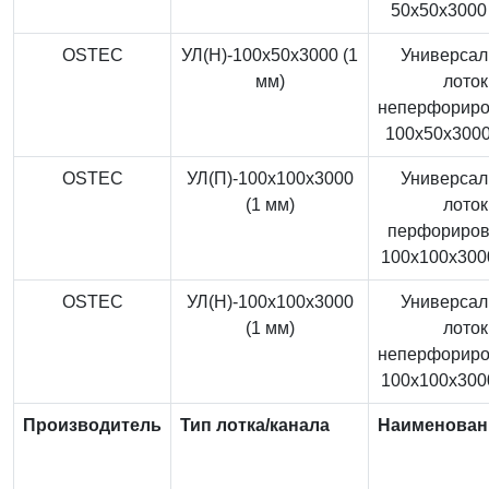
50x50x3000 
OSTEC
УЛ(Н)-100x50x3000 (1
Универса
мм)
лоток
неперфорир
100x50x3000
OSTEC
УЛ(П)-100x100x3000
Универса
(1 мм)
лоток
перфориро
100x100x3000
OSTEC
УЛ(Н)-100x100x3000
Универса
(1 мм)
лоток
неперфорир
100x100x3000
Производитель
Тип лотка/канала
Наименован