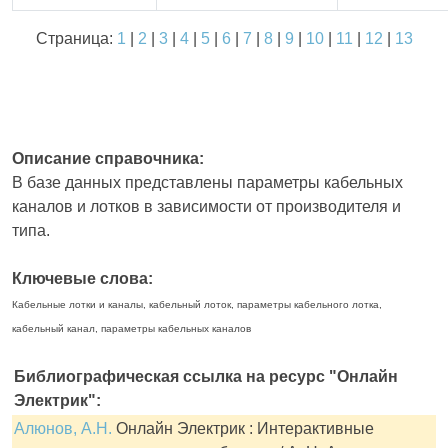
Страница:
1
|
2
|
3
|
4
|
5
|
6
|
7
|
8
|
9
|
10
|
11
|
12
|
13
Описание справочника:
В базе данных представлены параметры кабельных
каналов и лотков в зависимости от производителя и
типа.
Ключевые слова:
Кабельные лотки и каналы, кабельный лоток, параметры кабельного лотка,
кабельный канал, параметры кабельных каналов
Библиографическая ссылка на ресурс "Онлайн
Электрик":
Алюнов, А.Н.
Онлайн Электрик : Интерактивные