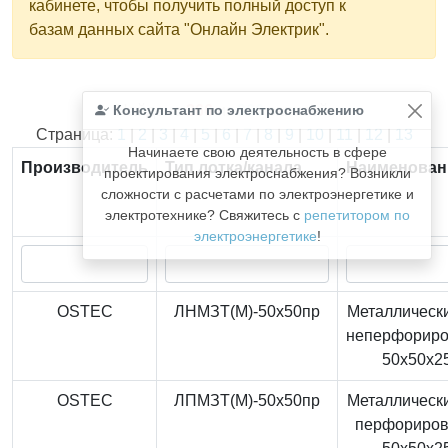
кабинете, чтобы получить полный доступ к
базам данных сайта "Онлайн Электрик".
Консультант по электроснабжению
Найдено
366
из
366
записей.
Страница:
1
|
2
|
3
|
4
|
5
|
6
|
7
|
8
|
9
|
10
|
11
|
12
|
13
Начинаете свою деятельность в сфере
Производитель
Тип лотка/канала
Наименован
проектирования электроснабжения? Возникли
сложности с расчетами по электроэнергетике и
электротехнике? Свяжитесь с
репетитором по
электроэнергетике
!
OSTEC
ЛНМЗТ(М)-50x50пр
Металлически
неперфорир
50x50x2
OSTEC
ЛПМЗТ(М)-50x50пр
Металлически
перфориро