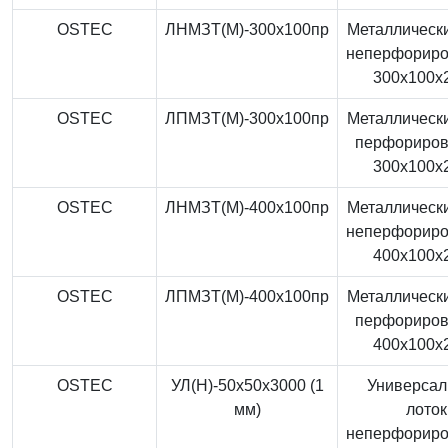
OSTEC
ЛНМЗТ(М)-300x100пр
Металлически
неперфорир
300x100x
OSTEC
ЛПМЗТ(М)-300x100пр
Металлически
перфориро
300x100x
OSTEC
ЛНМЗТ(М)-400x100пр
Металлически
неперфорир
400x100x
OSTEC
ЛПМЗТ(М)-400x100пр
Металлически
перфориро
400x100x
OSTEC
УЛ(Н)-50x50x3000 (1
Универса
мм)
лоток
неперфорир