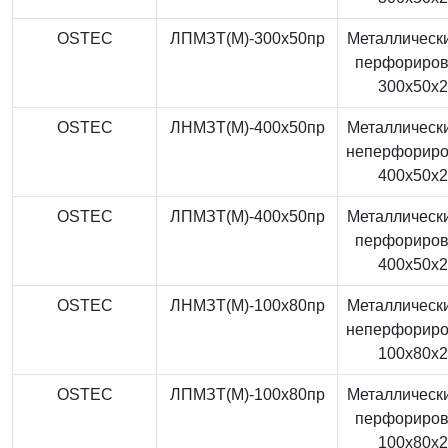
OSTEC
ЛПМЗТ(М)-300x50пр
Металлически
перфориро
300x50x
OSTEC
ЛНМЗТ(М)-400x50пр
Металлически
неперфорир
400x50x
OSTEC
ЛПМЗТ(М)-400x50пр
Металлически
перфориро
400x50x
OSTEC
ЛНМЗТ(М)-100x80пр
Металлически
неперфорир
100x80x
OSTEC
ЛПМЗТ(М)-100x80пр
Металлически
перфориро
100x80x