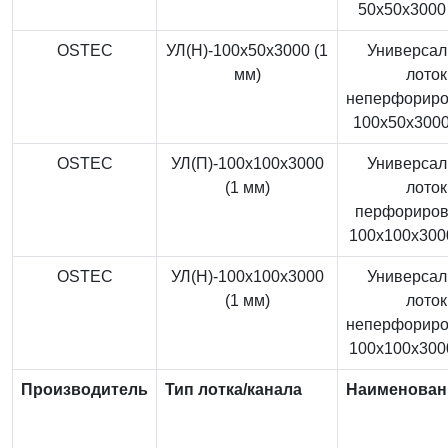
50x50x3000 
OSTEC
УЛ(Н)-100x50x3000 (1
Универса
мм)
лоток
неперфорир
100x50x3000
OSTEC
УЛ(П)-100x100x3000
Универса
(1 мм)
лоток
перфориро
100x100x3000
OSTEC
УЛ(Н)-100x100x3000
Универса
(1 мм)
лоток
неперфорир
100x100x3000
Производитель
Тип лотка/канала
Наименован