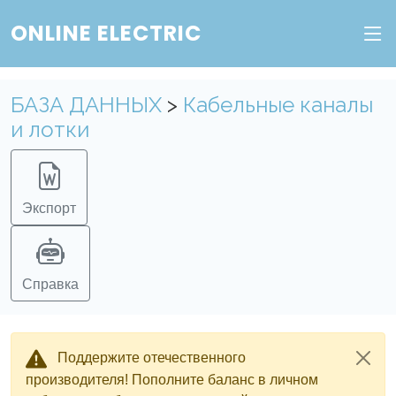
Веб-сервис "Онлайн Электрик"
ONLINE ELECTRIC
Пополните баланс в личном кабинете, чтобы
получить доступ ко всем сервисам "Онлайн
БАЗА ДАННЫХ
>
Кабельные каналы
Электрик" без ограничений.
и лотки
Ок
Войти в систему
Регистрация
Экспорт
Справка
Поддержите отечественного
производителя! Пополните баланс в личном