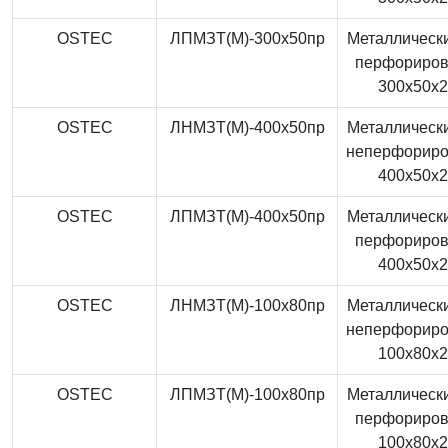
OSTEC
ЛПМЗТ(М)-300x50пр
Металлически
перфориро
300x50x
OSTEC
ЛНМЗТ(М)-400x50пр
Металлически
неперфорир
400x50x
OSTEC
ЛПМЗТ(М)-400x50пр
Металлически
перфориро
400x50x
OSTEC
ЛНМЗТ(М)-100x80пр
Металлически
неперфорир
100x80x
OSTEC
ЛПМЗТ(М)-100x80пр
Металлически
перфориро
100x80x