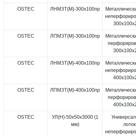
OSTEC
ЛНМЗТ(М)-300x100пр
Металлически
неперфорир
300x100x
OSTEC
ЛПМЗТ(М)-300x100пр
Металлически
перфориро
300x100x
OSTEC
ЛНМЗТ(М)-400x100пр
Металлически
неперфорир
400x100x
OSTEC
ЛПМЗТ(М)-400x100пр
Металлически
перфориро
400x100x
OSTEC
УЛ(Н)-50x50x3000 (1
Универса
мм)
лоток
неперфорир