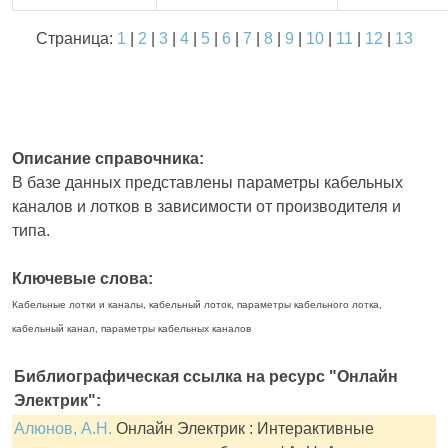
Страница:
1
|
2
|
3
|
4
|
5
|
6
|
7
|
8
|
9
|
10
|
11
|
12
|
13
Описание справочника:
В базе данных представлены параметры кабельных
каналов и лотков в зависимости от производителя и
типа.
Ключевые слова:
Кабельные лотки и каналы, кабельный лоток, параметры кабельного лотка,
кабельный канал, параметры кабельных каналов
Библиографическая ссылка на ресурс "Онлайн
Электрик":
Алюнов, А.Н.
Онлайн Электрик : Интерактивные