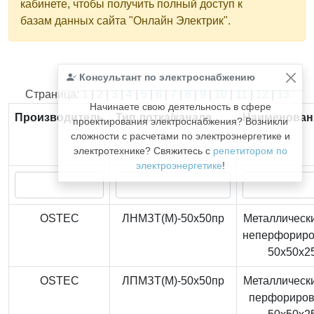
кабинете, чтобы получить полный доступ к
базам данных сайта "Онлайн Электрик".
Консультант по электроснабжению
Найдено
366
из
366
записей.
Страница:
1
|
2
|
3
|
4
|
5
|
6
|
7
|
8
|
9
|
10
|
11
|
12
|
13
Начинаете свою деятельность в сфере
Производитель
Тип лотка/канала
Наименован
проектирования электроснабжения? Возникли
сложности с расчетами по электроэнергетике и
электротехнике? Свяжитесь с
репетитором по
электроэнергетике
!
OSTEC
ЛНМЗТ(М)-50x50пр
Металлически
неперфорир
50x50x2
OSTEC
ЛПМЗТ(М)-50x50пр
Металлически
перфориро