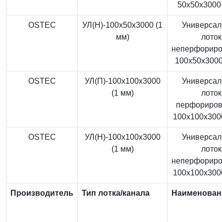
50x50x3000 
OSTEC
УЛ(Н)-100x50x3000 (1
Универса
мм)
лоток
неперфорир
100x50x3000
OSTEC
УЛ(П)-100x100x3000
Универса
(1 мм)
лоток
перфориро
100x100x3000
OSTEC
УЛ(Н)-100x100x3000
Универса
(1 мм)
лоток
неперфорир
100x100x3000
Производитель
Тип лотка/канала
Наименован