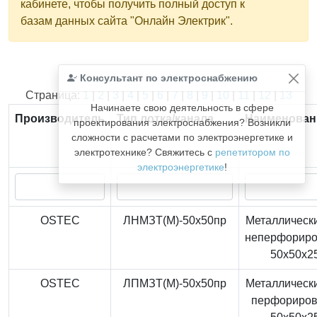
кабинете, чтобы получить полный доступ к
базам данных сайта "Онлайн Электрик".
Консультант по электроснабжению
Найдено
366
из
366
записей.
Страница:
1
|
2
|
3
|
4
|
5
|
6
|
7
|
8
|
9
|
10
|
11
|
12
|
13
Начинаете свою деятельность в сфере
Производитель
Тип лотка/канала
Наименован
проектирования электроснабжения? Возникли
сложности с расчетами по электроэнергетике и
электротехнике? Свяжитесь с
репетитором по
электроэнергетике
!
OSTEC
ЛНМЗТ(М)-50x50пр
Металлически
неперфорир
50x50x2
OSTEC
ЛПМЗТ(М)-50x50пр
Металлически
перфориро