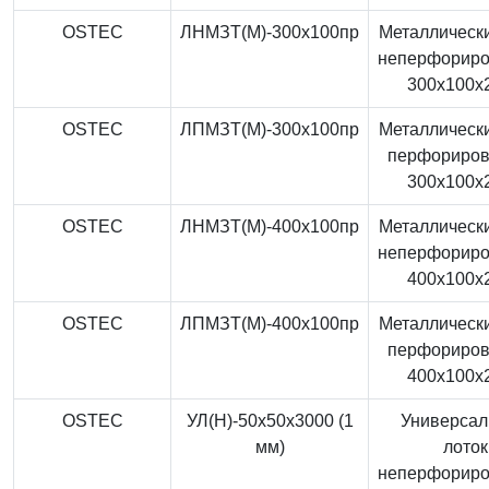
OSTEC
ЛНМЗТ(М)-300x100пр
Металлически
неперфорир
300x100x
OSTEC
ЛПМЗТ(М)-300x100пр
Металлически
перфориро
300x100x
OSTEC
ЛНМЗТ(М)-400x100пр
Металлически
неперфорир
400x100x
OSTEC
ЛПМЗТ(М)-400x100пр
Металлически
перфориро
400x100x
OSTEC
УЛ(Н)-50x50x3000 (1
Универса
мм)
лоток
неперфорир