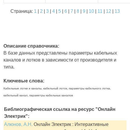
Страница:
1
|
2
|
3
|
4
|
5
|
6
|
7
|
8
|
9
|
10
|
11
|
12
|
13
Описание справочника:
В базе данных представлены параметры кабельных
каналов и лотков в зависимости от производителя и
типа.
Ключевые слова:
Кабельные лотки и каналы, кабельный лоток, параметры кабельного лотка,
кабельный канал, параметры кабельных каналов
Библиографическая ссылка на ресурс "Онлайн
Электрик":
Алюнов, А.Н.
Онлайн Электрик : Интерактивные