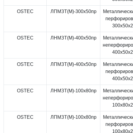
OSTEC
ЛПМЗТ(М)-300x50пр
Металлически
перфориро
300x50x
OSTEC
ЛНМЗТ(М)-400x50пр
Металлически
неперфорир
400x50x
OSTEC
ЛПМЗТ(М)-400x50пр
Металлически
перфориро
400x50x
OSTEC
ЛНМЗТ(М)-100x80пр
Металлически
неперфорир
100x80x
OSTEC
ЛПМЗТ(М)-100x80пр
Металлически
перфориро
100x80x