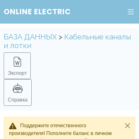
Веб-сервис "Онлайн Электрик"
ONLINE ELECTRIC
Пополните баланс в личном кабинете, чтобы
получить доступ ко всем сервисам "Онлайн
БАЗА ДАННЫХ
>
Кабельные каналы
Электрик" без ограничений.
и лотки
Ок
Войти в систему
Регистрация
Экспорт
Справка
Поддержите отечественного
производителя! Пополните баланс в личном