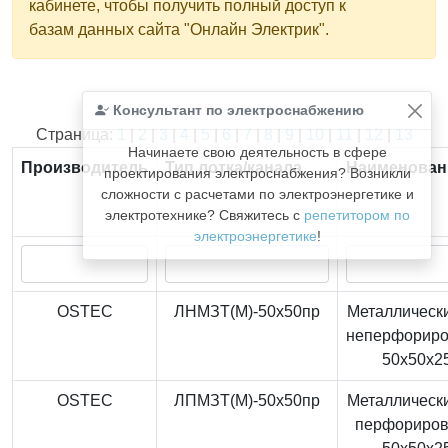
кабинете, чтобы получить полный доступ к
базам данных сайта "Онлайн Электрик".
Консультант по электроснабжению
Найдено
366
из
366
записей.
Страница:
1
|
2
|
3
|
4
|
5
|
6
|
7
|
8
|
9
|
10
|
11
|
12
|
13
Начинаете свою деятельность в сфере
Производитель
Тип лотка/канала
Наименован
проектирования электроснабжения? Возникли
сложности с расчетами по электроэнергетике и
электротехнике? Свяжитесь с
репетитором по
электроэнергетике
!
OSTEC
ЛНМЗТ(М)-50x50пр
Металлически
неперфорир
50x50x2
OSTEC
ЛПМЗТ(М)-50x50пр
Металлически
перфориро