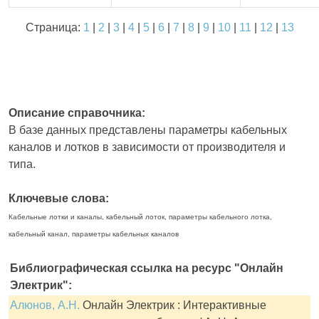
Страница:
1
|
2
|
3
|
4
|
5
|
6
|
7
|
8
|
9
|
10
|
11
|
12
|
13
Описание справочника:
В базе данных представлены параметры кабельных
каналов и лотков в зависимости от производителя и
типа.
Ключевые слова:
Кабельные лотки и каналы, кабельный лоток, параметры кабельного лотка,
кабельный канал, параметры кабельных каналов
Библиографическая ссылка на ресурс "Онлайн
Электрик":
Алюнов, А.Н.
Онлайн Электрик : Интерактивные