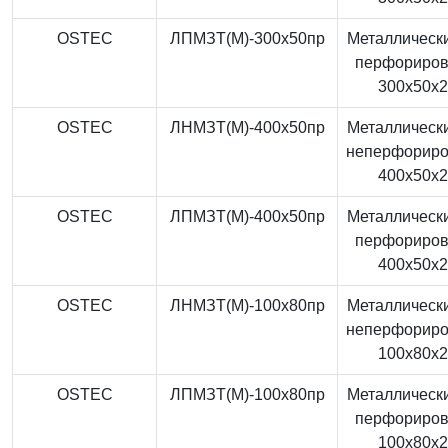
OSTEC
ЛПМЗТ(М)-300x50пр
Металлически
перфориро
300x50x
OSTEC
ЛНМЗТ(М)-400x50пр
Металлически
неперфорир
400x50x
OSTEC
ЛПМЗТ(М)-400x50пр
Металлически
перфориро
400x50x
OSTEC
ЛНМЗТ(М)-100x80пр
Металлически
неперфорир
100x80x
OSTEC
ЛПМЗТ(М)-100x80пр
Металлически
перфориро
100x80x