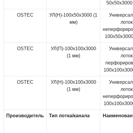
50x50x3000 
OSTEC
УЛ(Н)-100x50x3000 (1
Универса
мм)
лоток
неперфорир
100x50x3000
OSTEC
УЛ(П)-100x100x3000
Универса
(1 мм)
лоток
перфориро
100x100x3000
OSTEC
УЛ(Н)-100x100x3000
Универса
(1 мм)
лоток
неперфорир
100x100x3000
Производитель
Тип лотка/канала
Наименован