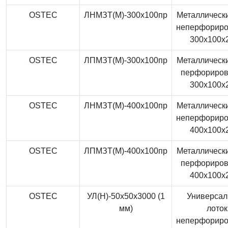
OSTEC
ЛНМЗТ(М)-300x100пр
Металлически
неперфорир
300x100x
OSTEC
ЛПМЗТ(М)-300x100пр
Металлически
перфориро
300x100x
OSTEC
ЛНМЗТ(М)-400x100пр
Металлически
неперфорир
400x100x
OSTEC
ЛПМЗТ(М)-400x100пр
Металлически
перфориро
400x100x
OSTEC
УЛ(Н)-50x50x3000 (1
Универса
мм)
лоток
неперфорир