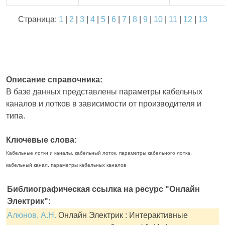
Страница:
1
|
2
|
3
|
4
|
5
|
6
|
7
|
8
|
9
|
10
|
11
|
12
|
13
Описание справочника:
В базе данных представлены параметры кабельных
каналов и лотков в зависимости от производителя и
типа.
Ключевые слова:
Кабельные лотки и каналы, кабельный лоток, параметры кабельного лотка,
кабельный канал, параметры кабельных каналов
Библиографическая ссылка на ресурс "Онлайн
Электрик":
Алюнов, А.Н.
Онлайн Электрик : Интерактивные