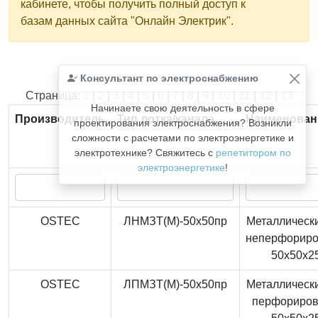
кабинете, чтобы получить полный доступ к
базам данных сайта "Онлайн Электрик".
Консультант по электроснабжению
Найдено
366
из
366
записей.
Страница:
1
|
2
|
3
|
4
|
5
|
6
|
7
|
8
|
9
|
10
|
11
|
12
|
13
Начинаете свою деятельность в сфере
Производитель
Тип лотка/канала
Наименован
проектирования электроснабжения? Возникли
сложности с расчетами по электроэнергетике и
электротехнике? Свяжитесь с
репетитором по
электроэнергетике
!
OSTEC
ЛНМЗТ(М)-50x50пр
Металлически
неперфорир
50x50x2
OSTEC
ЛПМЗТ(М)-50x50пр
Металлически
перфориро