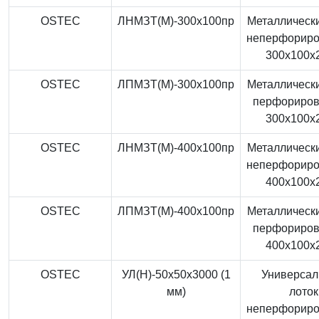
OSTEC
ЛНМЗТ(М)-300x100пр
Металлически
неперфорир
300x100x
OSTEC
ЛПМЗТ(М)-300x100пр
Металлически
перфориро
300x100x
OSTEC
ЛНМЗТ(М)-400x100пр
Металлически
неперфорир
400x100x
OSTEC
ЛПМЗТ(М)-400x100пр
Металлически
перфориро
400x100x
OSTEC
УЛ(Н)-50x50x3000 (1
Универса
мм)
лоток
неперфорир