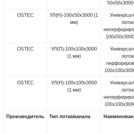
50x50x3000 
OSTEC
УЛ(Н)-100x50x3000 (1
Универса
мм)
лоток
неперфорир
100x50x3000
OSTEC
УЛ(П)-100x100x3000
Универса
(1 мм)
лоток
перфориро
100x100x3000
OSTEC
УЛ(Н)-100x100x3000
Универса
(1 мм)
лоток
неперфорир
100x100x3000
Производитель
Тип лотка/канала
Наименован