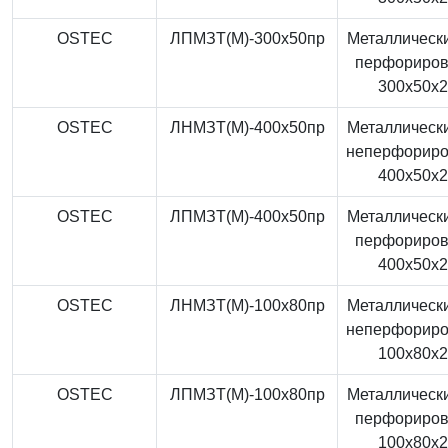
OSTEC
ЛПМЗТ(М)-300x50пр
Металлически
перфориро
300x50x
OSTEC
ЛНМЗТ(М)-400x50пр
Металлически
неперфорир
400x50x
OSTEC
ЛПМЗТ(М)-400x50пр
Металлически
перфориро
400x50x
OSTEC
ЛНМЗТ(М)-100x80пр
Металлически
неперфорир
100x80x
OSTEC
ЛПМЗТ(М)-100x80пр
Металлически
перфориро
100x80x