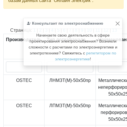
базам данных сайта "Онлайн Электрик".
Консультант по электроснабжению
Найдено
366
из
366
записей.
Страница:
1
|
2
|
3
|
4
|
5
|
6
|
7
|
8
|
9
|
10
|
11
|
12
|
13
Начинаете свою деятельность в сфере
Производитель
Тип лотка/канала
Наименован
проектирования электроснабжения? Возникли
сложности с расчетами по электроэнергетике и
электротехнике? Свяжитесь с
репетитором по
электроэнергетике
!
OSTEC
ЛНМЗТ(М)-50x50пр
Металлически
неперфорир
50x50x2
OSTEC
ЛПМЗТ(М)-50x50пр
Металлически
перфориро
50x50x2