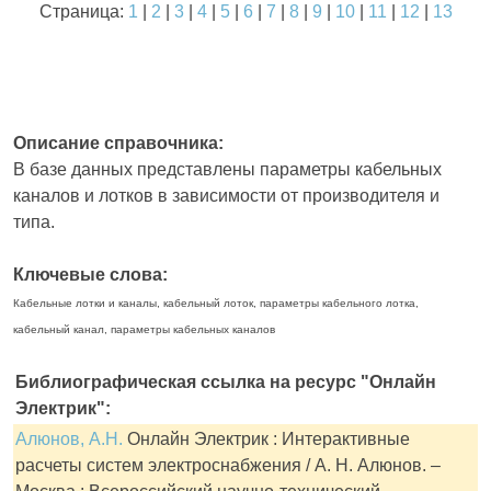
Страница:
1
|
2
|
3
|
4
|
5
|
6
|
7
|
8
|
9
|
10
|
11
|
12
|
13
Описание справочника:
В базе данных представлены параметры кабельных
каналов и лотков в зависимости от производителя и
типа.
Ключевые слова:
Кабельные лотки и каналы, кабельный лоток, параметры кабельного лотка,
кабельный канал, параметры кабельных каналов
Библиографическая ссылка на ресурс "Онлайн
Электрик":
Алюнов, А.Н.
Онлайн Электрик : Интерактивные
расчеты систем электроснабжения / А. Н. Алюнов. –