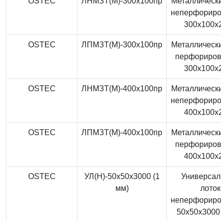
OSTEC
ЛНМЗТ(М)-300x100пр
Металлически
неперфорир
300x100x
OSTEC
ЛПМЗТ(М)-300x100пр
Металлически
перфориро
300x100x
OSTEC
ЛНМЗТ(М)-400x100пр
Металлически
неперфорир
400x100x
OSTEC
ЛПМЗТ(М)-400x100пр
Металлически
перфориро
400x100x
OSTEC
УЛ(Н)-50x50x3000 (1
Универса
мм)
лоток
неперфорир
50x50x3000 