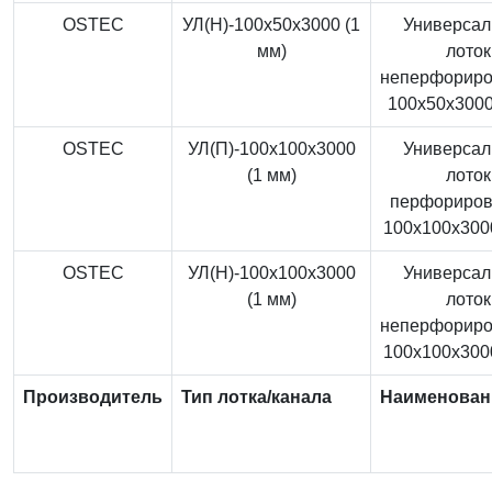
OSTEC
УЛ(Н)-100x50x3000 (1
Универса
мм)
лоток
неперфорир
100x50x3000
OSTEC
УЛ(П)-100x100x3000
Универса
(1 мм)
лоток
перфориро
100x100x3000
OSTEC
УЛ(Н)-100x100x3000
Универса
(1 мм)
лоток
неперфорир
100x100x3000
Производитель
Тип лотка/канала
Наименован