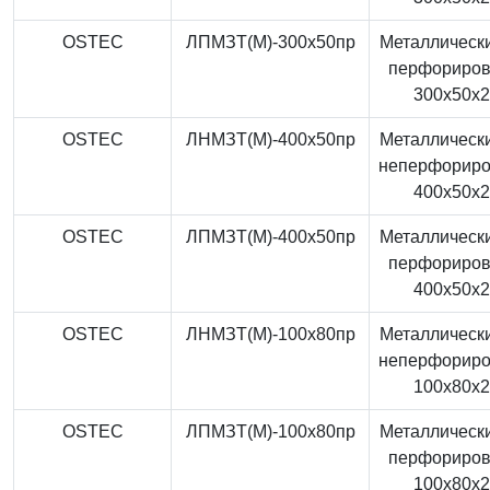
OSTEC
ЛПМЗТ(М)-300x50пр
Металлически
перфориро
300x50x
OSTEC
ЛНМЗТ(М)-400x50пр
Металлически
неперфорир
400x50x
OSTEC
ЛПМЗТ(М)-400x50пр
Металлически
перфориро
400x50x
OSTEC
ЛНМЗТ(М)-100x80пр
Металлически
неперфорир
100x80x
OSTEC
ЛПМЗТ(М)-100x80пр
Металлически
перфориро
100x80x