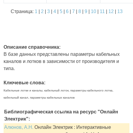
Страница:
1
|
2
|
3
|
4
|
5
|
6
|
7
|
8
|
9
|
10
|
11
|
12
|
13
Описание справочника:
В базе данных представлены параметры кабельных
каналов и лотков в зависимости от производителя и
типа.
Ключевые слова:
Кабельные лотки и каналы, кабельный лоток, параметры кабельного лотка,
кабельный канал, параметры кабельных каналов
Библиографическая ссылка на ресурс "Онлайн
Электрик":
Алюнов, А.Н.
Онлайн Электрик : Интерактивные