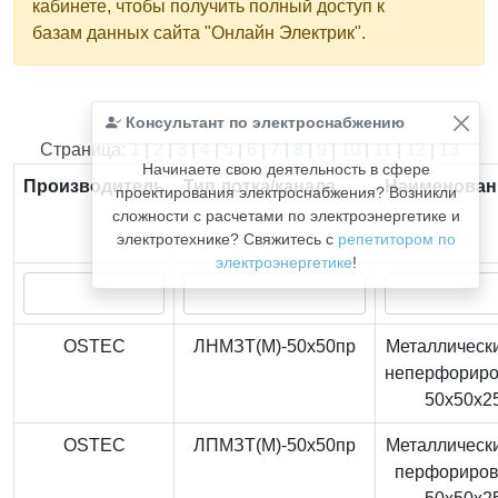
кабинете, чтобы получить полный доступ к
базам данных сайта "Онлайн Электрик".
Консультант по электроснабжению
Найдено
366
из
366
записей.
Страница:
1
|
2
|
3
|
4
|
5
|
6
|
7
|
8
|
9
|
10
|
11
|
12
|
13
Начинаете свою деятельность в сфере
Производитель
Тип лотка/канала
Наименован
проектирования электроснабжения? Возникли
сложности с расчетами по электроэнергетике и
электротехнике? Свяжитесь с
репетитором по
электроэнергетике
!
OSTEC
ЛНМЗТ(М)-50x50пр
Металлически
неперфорир
50x50x2
OSTEC
ЛПМЗТ(М)-50x50пр
Металлически
перфориро