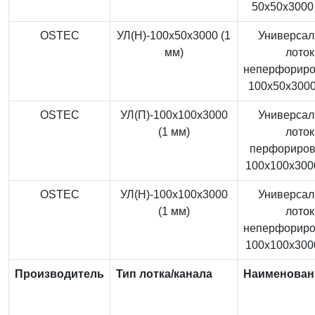
50x50x3000 
OSTEC
УЛ(Н)-100x50x3000 (1
Универса
мм)
лоток
неперфорир
100x50x3000
OSTEC
УЛ(П)-100x100x3000
Универса
(1 мм)
лоток
перфориро
100x100x3000
OSTEC
УЛ(Н)-100x100x3000
Универса
(1 мм)
лоток
неперфорир
100x100x3000
Производитель
Тип лотка/канала
Наименован