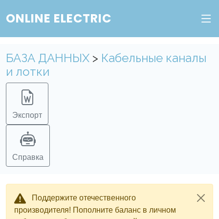
ONLINE ELECTRIC
Пополните баланс в личном кабинете, чтобы
получить доступ ко всем сервисам "Онлайн
Электрик" без ограничений.
БАЗА ДАННЫХ
>
Кабельные каналы
и лотки
Ок
Войти в систему
Регистрация
Экспорт
Справка
Поддержите отечественного
производителя! Пополните баланс в личном