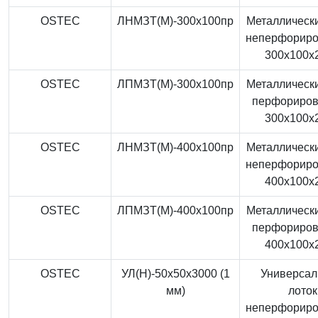
OSTEC
ЛНМЗТ(М)-300x100пр
Металлически
неперфорир
300x100x
OSTEC
ЛПМЗТ(М)-300x100пр
Металлически
перфориро
300x100x
OSTEC
ЛНМЗТ(М)-400x100пр
Металлически
неперфорир
400x100x
OSTEC
ЛПМЗТ(М)-400x100пр
Металлически
перфориро
400x100x
OSTEC
УЛ(Н)-50x50x3000 (1
Универса
мм)
лоток
неперфорир