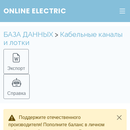
Веб-сервис "Онлайн Электрик"
ONLINE ELECTRIC
Пополните баланс в личном кабинете, чтобы
получить доступ ко всем сервисам "Онлайн
Электрик" без ограничений.
БАЗА ДАННЫХ
>
Кабельные каналы
и лотки
Ок
Войти в систему
Регистрация
Экспорт
Справка
Поддержите отечественного
производителя! Пополните баланс в личном