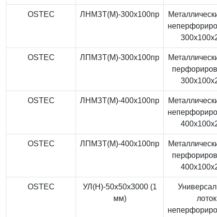
OSTEC
ЛНМЗТ(М)-300x100пр
Металлически
неперфорир
300x100x
OSTEC
ЛПМЗТ(М)-300x100пр
Металлически
перфориро
300x100x
OSTEC
ЛНМЗТ(М)-400x100пр
Металлически
неперфорир
400x100x
OSTEC
ЛПМЗТ(М)-400x100пр
Металлически
перфориро
400x100x
OSTEC
УЛ(Н)-50x50x3000 (1
Универса
мм)
лоток
неперфорир