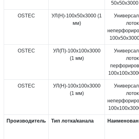
50x50x3000 
OSTEC
УЛ(Н)-100x50x3000 (1
Универса
мм)
лоток
неперфорир
100x50x3000
OSTEC
УЛ(П)-100x100x3000
Универса
(1 мм)
лоток
перфориро
100x100x3000
OSTEC
УЛ(Н)-100x100x3000
Универса
(1 мм)
лоток
неперфорир
100x100x3000
Производитель
Тип лотка/канала
Наименован