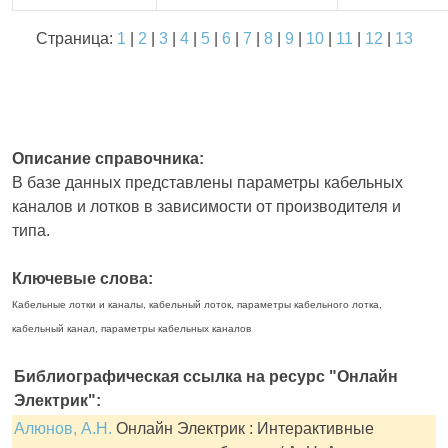
Страница:
1
|
2
|
3
|
4
|
5
|
6
|
7
|
8
|
9
|
10
|
11
|
12
|
13
Описание справочника:
В базе данных представлены параметры кабельных
каналов и лотков в зависимости от производителя и
типа.
Ключевые слова:
Кабельные лотки и каналы, кабельный лоток, параметры кабельного лотка,
кабельный канал, параметры кабельных каналов
Библиографическая ссылка на ресурс "Онлайн
Электрик":
Алюнов, А.Н.
Онлайн Электрик : Интерактивные