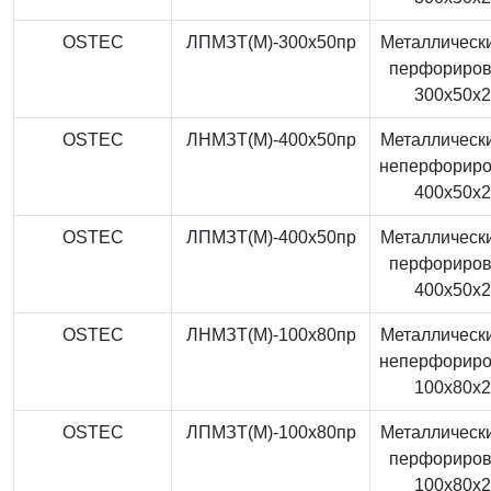
OSTEC
ЛПМЗТ(М)-300x50пр
Металлически
перфориро
300x50x
OSTEC
ЛНМЗТ(М)-400x50пр
Металлически
неперфорир
400x50x
OSTEC
ЛПМЗТ(М)-400x50пр
Металлически
перфориро
400x50x
OSTEC
ЛНМЗТ(М)-100x80пр
Металлически
неперфорир
100x80x
OSTEC
ЛПМЗТ(М)-100x80пр
Металлически
перфориро
100x80x