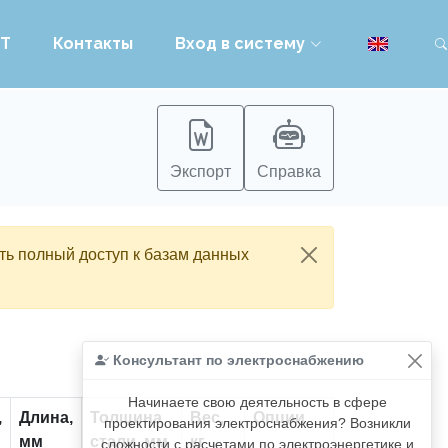
PT
Контакты
Вход в систему
Экспорт
Справка
ть полный доступ к базам данных
Консультант по электроснабжению
Начинаете свою деятельность в сфере
,
Длина,
Толщина
Вес,
Опции
проектирования электроснабжения? Возникли
мм
стали, мм
кг
сложности с расчетами по электроэнергетике и