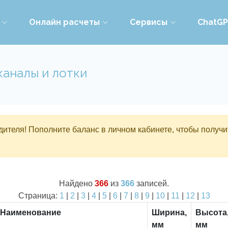
Онлайн расчеты
Сервисы
ChatG
каналы и лотки
ителя! Пополните баланс в личном кабинете, чтобы получи
Найдено
366
из
366
записей.
Страница:
1
|
2
|
3
|
4
|
5
|
6
|
7
|
8
|
9
|
10
|
11
|
12
|
13
Наименование
Ширина,
Высота
мм
мм