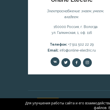
Электроснабжение: знаем, умеем,
владеем.
160000 Россия, г. Вологда
ул. Галкинская, 1, оф. 116
Телефон:
+7 911 502 22 29
Email:
info@online-electric.ru
Для улучшения работы сайта и его взаимодейств
файлов. 