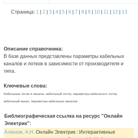
Страница:
1
|
2
|
3
|
4
|
5
|
6
|
7
|
8
|
9
|
10
|
11
|
12
|
13
Описание справочника:
В базе данных представлены параметры кабельных
каналов и лотков в зависимости от производителя и
типа.
Ключевые слова:
Кабельные лотки и каналы, кабельный лоток, параметры кабельного лотка,
кабельный канал, параметры кабельных каналов
Библиографическая ссылка на ресурс "Онлайн
Электрик":
Алюнов, А.Н.
Онлайн Электрик : Интерактивные