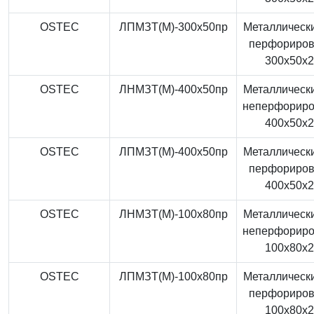
OSTEC
ЛПМЗТ(М)-300x50пр
Металлически
перфориро
300x50x
OSTEC
ЛНМЗТ(М)-400x50пр
Металлически
неперфорир
400x50x
OSTEC
ЛПМЗТ(М)-400x50пр
Металлически
перфориро
400x50x
OSTEC
ЛНМЗТ(М)-100x80пр
Металлически
неперфорир
100x80x
OSTEC
ЛПМЗТ(М)-100x80пр
Металлически
перфориро
100x80x