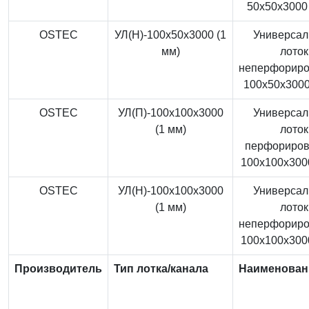
50x50x3000 
OSTEC
УЛ(Н)-100x50x3000 (1
Универса
мм)
лоток
неперфорир
100x50x3000
OSTEC
УЛ(П)-100x100x3000
Универса
(1 мм)
лоток
перфориро
100x100x3000
OSTEC
УЛ(Н)-100x100x3000
Универса
(1 мм)
лоток
неперфорир
100x100x3000
Производитель
Тип лотка/канала
Наименован