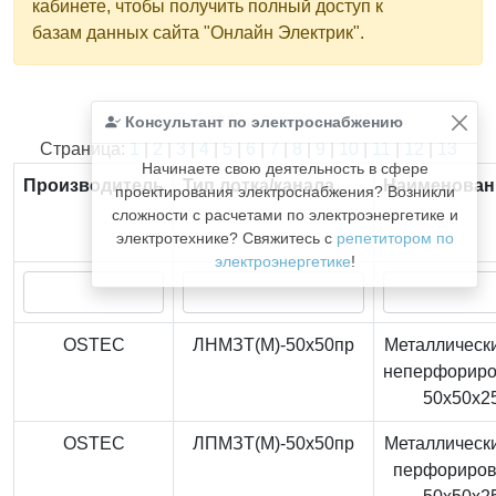
кабинете, чтобы получить полный доступ к
базам данных сайта "Онлайн Электрик".
Консультант по электроснабжению
Найдено
366
из
366
записей.
Страница:
1
|
2
|
3
|
4
|
5
|
6
|
7
|
8
|
9
|
10
|
11
|
12
|
13
Начинаете свою деятельность в сфере
Производитель
Тип лотка/канала
Наименован
проектирования электроснабжения? Возникли
сложности с расчетами по электроэнергетике и
электротехнике? Свяжитесь с
репетитором по
электроэнергетике
!
OSTEC
ЛНМЗТ(М)-50x50пр
Металлически
неперфорир
50x50x2
OSTEC
ЛПМЗТ(М)-50x50пр
Металлически
перфориро