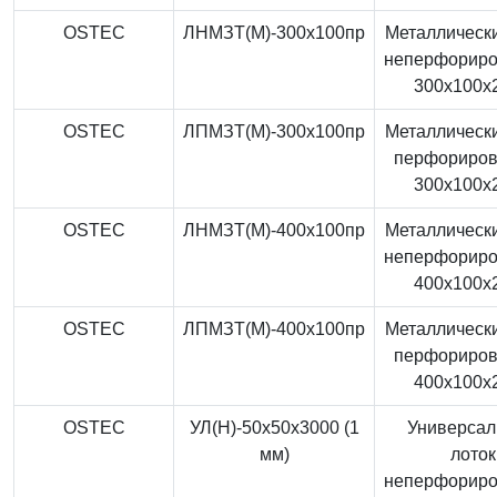
OSTEC
ЛНМЗТ(М)-300x100пр
Металлически
неперфорир
300x100x
OSTEC
ЛПМЗТ(М)-300x100пр
Металлически
перфориро
300x100x
OSTEC
ЛНМЗТ(М)-400x100пр
Металлически
неперфорир
400x100x
OSTEC
ЛПМЗТ(М)-400x100пр
Металлически
перфориро
400x100x
OSTEC
УЛ(Н)-50x50x3000 (1
Универса
мм)
лоток
неперфорир