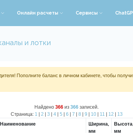
Онлайн расчеты
Сервисы
ChatG
каналы и лотки
ителя! Пополните баланс в личном кабинете, чтобы получи
Найдено
366
из
366
записей.
Страница:
1
|
2
|
3
|
4
|
5
|
6
|
7
|
8
|
9
|
10
|
11
|
12
|
13
Наименование
Ширина,
Высота
мм
мм