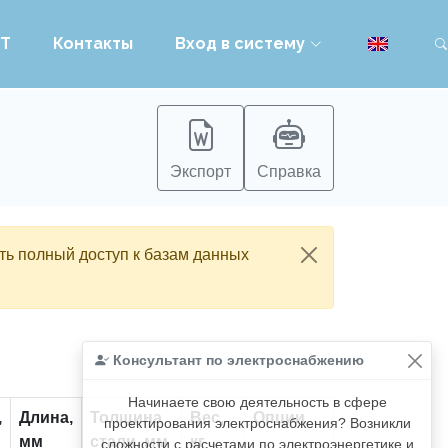
PT
Контакты
Вход в систему
Экспорт
Справка
ть полный доступ к базам данных
Консультант по электроснабжению
Начинаете свою деятельность в сфере
,
Длина,
Толщина
Вес,
Опции
проектирования электроснабжения? Возникли
мм
стали, мм
кг
сложности с расчетами по электроэнергетике и