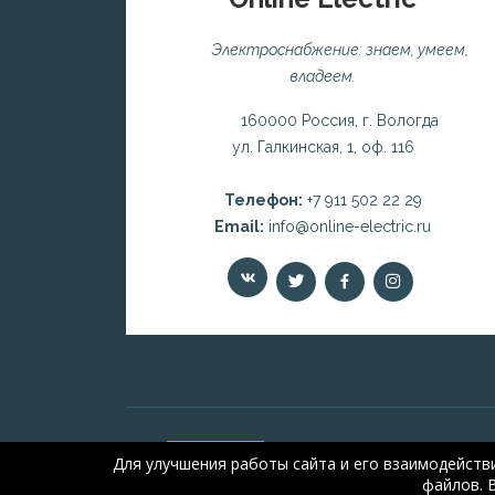
Электроснабжение: знаем, умеем,
владеем.
160000 Россия, г. Вологда
ул. Галкинская, 1, оф. 116
Телефон:
+7 911 502 22 29
Email:
info@online-electric.ru
Для улучшения работы сайта и его взаимодейств
файлов. 