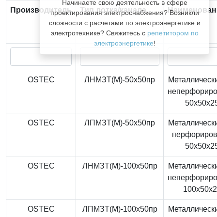
Начинаете свою деятельность в сфере
Производитель
Тип лотка/канала
Наименован
проектирования электроснабжения? Возникли
сложности с расчетами по электроэнергетике и
электротехнике? Свяжитесь с
репетитором по
электроэнергетике
!
OSTEC
ЛНМЗТ(М)-50x50пр
Металлически
неперфорир
50x50x2
OSTEC
ЛПМЗТ(М)-50x50пр
Металлически
перфориро
50x50x2
OSTEC
ЛНМЗТ(М)-100x50пр
Металлически
неперфорир
100x50x
OSTEC
ЛПМЗТ(М)-100x50пр
Металлически