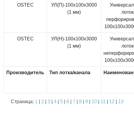
OSTEC
УЛ(П)-100x100x3000
Универса
(1 мм)
лоток
перфориро
100x100x3000
OSTEC
УЛ(Н)-100x100x3000
Универса
(1 мм)
лоток
неперфорир
100x100x3000
Производитель
Тип лотка/канала
Наименован
Страница:
1
|
2
|
3
|
4
|
5
|
6
|
7
|
8
|
9
|
10
|
11
|
12
|
13