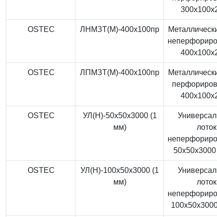
300x100x
OSTEC
ЛНМЗТ(М)-400x100пр
Металлически
неперфорир
400x100x
OSTEC
ЛПМЗТ(М)-400x100пр
Металлически
перфориро
400x100x
OSTEC
УЛ(Н)-50x50x3000 (1
Универса
мм)
лоток
неперфорир
50x50x3000 
OSTEC
УЛ(Н)-100x50x3000 (1
Универса
мм)
лоток
неперфорир
100x50x3000