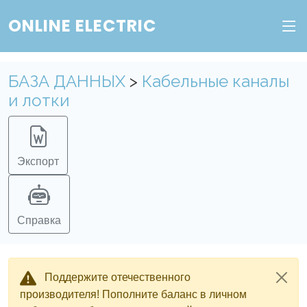
ONLINE ELECTRIC
Пополните баланс в личном кабинете, чтобы
получить доступ ко всем сервисам "Онлайн
Электрик" без ограничений.
БАЗА ДАННЫХ
>
Кабельные каналы
и лотки
Ок
Войти в систему
Регистрация
Экспорт
Справка
Поддержите отечественного
производителя! Пополните баланс в личном