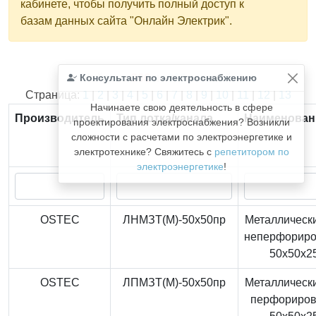
кабинете, чтобы получить полный доступ к
базам данных сайта "Онлайн Электрик".
Консультант по электроснабжению
Найдено
366
из
366
записей.
Страница:
1
|
2
|
3
|
4
|
5
|
6
|
7
|
8
|
9
|
10
|
11
|
12
|
13
Начинаете свою деятельность в сфере
Производитель
Тип лотка/канала
Наименован
проектирования электроснабжения? Возникли
сложности с расчетами по электроэнергетике и
электротехнике? Свяжитесь с
репетитором по
электроэнергетике
!
OSTEC
ЛНМЗТ(М)-50x50пр
Металлически
неперфорир
50x50x2
OSTEC
ЛПМЗТ(М)-50x50пр
Металлически
перфориро