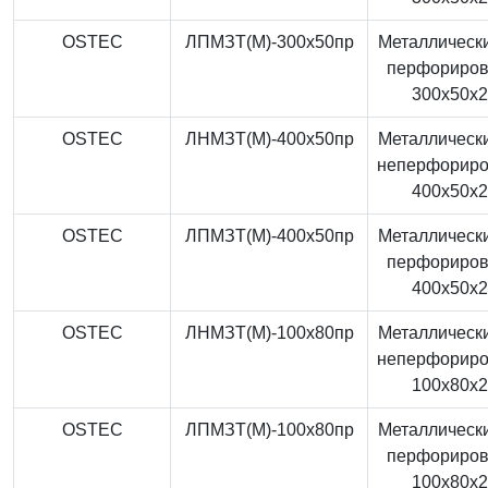
OSTEC
ЛПМЗТ(М)-300x50пр
Металлически
перфориро
300x50x
OSTEC
ЛНМЗТ(М)-400x50пр
Металлически
неперфорир
400x50x
OSTEC
ЛПМЗТ(М)-400x50пр
Металлически
перфориро
400x50x
OSTEC
ЛНМЗТ(М)-100x80пр
Металлически
неперфорир
100x80x
OSTEC
ЛПМЗТ(М)-100x80пр
Металлически
перфориро
100x80x