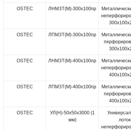
OSTEC
ЛНМЗТ(М)-300x100пр
Металлически
неперфорир
300x100x
OSTEC
ЛПМЗТ(М)-300x100пр
Металлически
перфориро
300x100x
OSTEC
ЛНМЗТ(М)-400x100пр
Металлически
неперфорир
400x100x
OSTEC
ЛПМЗТ(М)-400x100пр
Металлически
перфориро
400x100x
OSTEC
УЛ(Н)-50x50x3000 (1
Универса
мм)
лоток
неперфорир