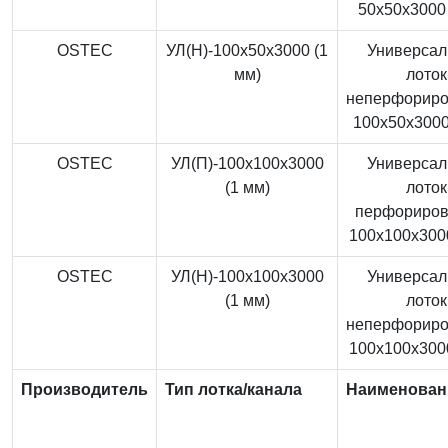
50x50x3000 
OSTEC
УЛ(Н)-100x50x3000 (1
Универса
мм)
лоток
неперфорир
100x50x3000
OSTEC
УЛ(П)-100x100x3000
Универса
(1 мм)
лоток
перфориро
100x100x3000
OSTEC
УЛ(Н)-100x100x3000
Универса
(1 мм)
лоток
неперфорир
100x100x3000
Производитель
Тип лотка/канала
Наименован