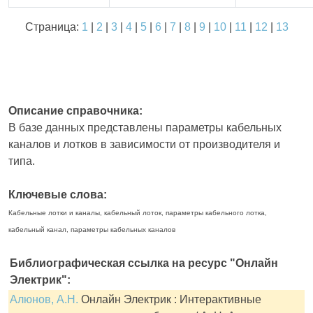
Страница:
1
|
2
|
3
|
4
|
5
|
6
|
7
|
8
|
9
|
10
|
11
|
12
|
13
Описание справочника:
В базе данных представлены параметры кабельных
каналов и лотков в зависимости от производителя и
типа.
Ключевые слова:
Кабельные лотки и каналы, кабельный лоток, параметры кабельного лотка,
кабельный канал, параметры кабельных каналов
Библиографическая ссылка на ресурс "Онлайн
Электрик":
Алюнов, А.Н.
Онлайн Электрик : Интерактивные