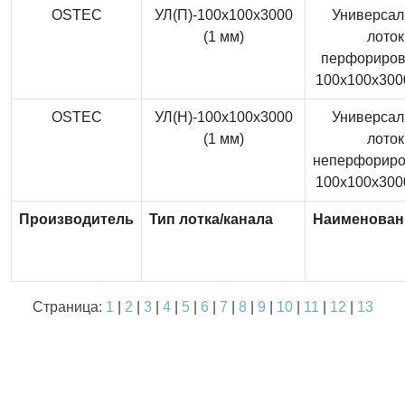
OSTEC
УЛ(П)-100x100x3000
Универса
(1 мм)
лоток
перфориро
100x100x3000
OSTEC
УЛ(Н)-100x100x3000
Универса
(1 мм)
лоток
неперфорир
100x100x3000
Производитель
Тип лотка/канала
Наименован
Страница:
1
|
2
|
3
|
4
|
5
|
6
|
7
|
8
|
9
|
10
|
11
|
12
|
13