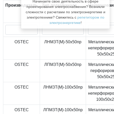
Начинаете свою деятельность в сфере
Производитель
Тип лотка/канала
Наименован
проектирования электроснабжения? Возникли
сложности с расчетами по электроэнергетике и
электротехнике? Свяжитесь с
репетитором по
электроэнергетике
!
OSTEC
ЛНМЗТ(М)-50x50пр
Металлически
неперфорир
50x50x2
OSTEC
ЛПМЗТ(М)-50x50пр
Металлически
перфориро
50x50x2
OSTEC
ЛНМЗТ(М)-100x50пр
Металлически
неперфорир
100x50x
OSTEC
ЛПМЗТ(М)-100x50пр
Металлически