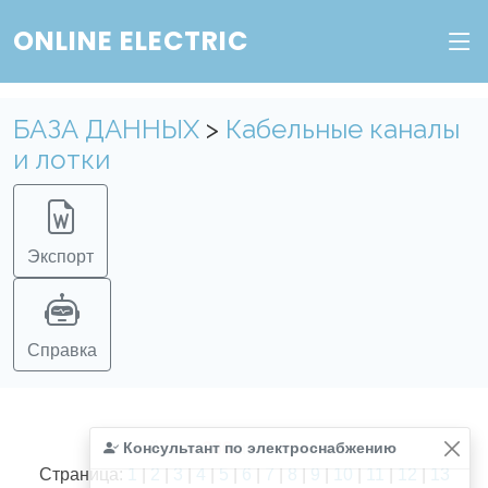
ONLINE ELECTRIC
БАЗА ДАННЫХ
>
Кабельные каналы
и лотки
Экспорт
Справка
Консультант по электроснабжению
Найдено
366
из
366
записей.
Страница:
1
|
2
|
3
|
4
|
5
|
6
|
7
|
8
|
9
|
10
|
11
|
12
|
13