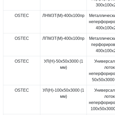
300x100x
OSTEC
ЛНМЗТ(М)-400x100пр
Металлически
неперфорир
400x100x
OSTEC
ЛПМЗТ(М)-400x100пр
Металлически
перфориро
400x100x
OSTEC
УЛ(Н)-50x50x3000 (1
Универса
мм)
лоток
неперфорир
50x50x3000 
OSTEC
УЛ(Н)-100x50x3000 (1
Универса
мм)
лоток
неперфорир
100x50x3000