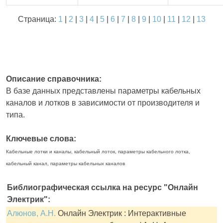
Страница:
1
|
2
|
3
|
4
|
5
|
6
|
7
|
8
|
9
|
10
|
11
|
12
|
13
Описание справочника:
В базе данных представлены параметры кабельных
каналов и лотков в зависимости от производителя и
типа.
Ключевые слова:
Кабельные лотки и каналы, кабельный лоток, параметры кабельного лотка,
кабельный канал, параметры кабельных каналов
Библиографическая ссылка на ресурс "Онлайн
Электрик":
Алюнов, А.Н.
Онлайн Электрик : Интерактивные