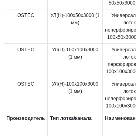
50x50x3000 
OSTEC
УЛ(Н)-100x50x3000 (1
Универса
мм)
лоток
неперфорир
100x50x3000
OSTEC
УЛ(П)-100x100x3000
Универса
(1 мм)
лоток
перфориро
100x100x3000
OSTEC
УЛ(Н)-100x100x3000
Универса
(1 мм)
лоток
неперфорир
100x100x3000
Производитель
Тип лотка/канала
Наименован