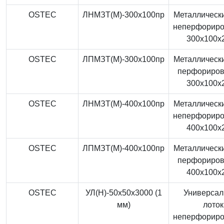
OSTEC
ЛНМЗТ(М)-300x100пр
Металлически
неперфорир
300x100x
OSTEC
ЛПМЗТ(М)-300x100пр
Металлически
перфориро
300x100x
OSTEC
ЛНМЗТ(М)-400x100пр
Металлически
неперфорир
400x100x
OSTEC
ЛПМЗТ(М)-400x100пр
Металлически
перфориро
400x100x
OSTEC
УЛ(Н)-50x50x3000 (1
Универса
мм)
лоток
неперфорир