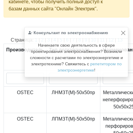
кабинете, чтобы получить полный доступ к
базам данных сайта "Онлайн Электрик".
Консультант по электроснабжению
Найдено
366
из
366
записей.
Страница:
1
|
2
|
3
|
4
|
5
|
6
|
7
|
8
|
9
|
10
|
11
|
12
|
13
Начинаете свою деятельность в сфере
Производитель
Тип лотка/канала
Наименован
проектирования электроснабжения? Возникли
сложности с расчетами по электроэнергетике и
электротехнике? Свяжитесь с
репетитором по
электроэнергетике
!
OSTEC
ЛНМЗТ(М)-50x50пр
Металлически
неперфорир
50x50x2
OSTEC
ЛПМЗТ(М)-50x50пр
Металлически
перфориро