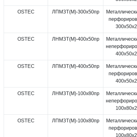
OSTEC
ЛПМЗТ(М)-300x50пр
Металлически
перфориро
300x50x
OSTEC
ЛНМЗТ(М)-400x50пр
Металлически
неперфорир
400x50x
OSTEC
ЛПМЗТ(М)-400x50пр
Металлически
перфориро
400x50x
OSTEC
ЛНМЗТ(М)-100x80пр
Металлически
неперфорир
100x80x
OSTEC
ЛПМЗТ(М)-100x80пр
Металлически
перфориро
100x80x