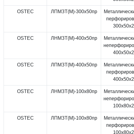
OSTEC
ЛПМЗТ(М)-300x50пр
Металлически
перфориро
300x50x
OSTEC
ЛНМЗТ(М)-400x50пр
Металлически
неперфорир
400x50x
OSTEC
ЛПМЗТ(М)-400x50пр
Металлически
перфориро
400x50x
OSTEC
ЛНМЗТ(М)-100x80пр
Металлически
неперфорир
100x80x
OSTEC
ЛПМЗТ(М)-100x80пр
Металлически
перфориро
100x80x