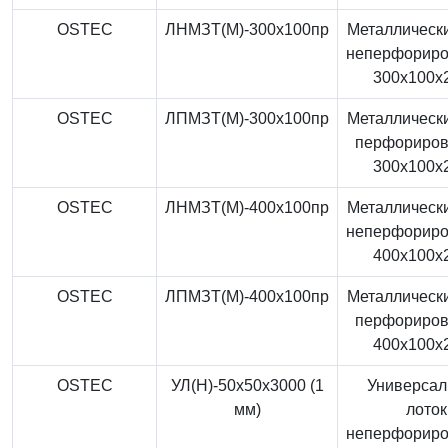
OSTEC
ЛНМЗТ(М)-300x100пр
Металлически
неперфорир
300x100x
OSTEC
ЛПМЗТ(М)-300x100пр
Металлически
перфориро
300x100x
OSTEC
ЛНМЗТ(М)-400x100пр
Металлически
неперфорир
400x100x
OSTEC
ЛПМЗТ(М)-400x100пр
Металлически
перфориро
400x100x
OSTEC
УЛ(Н)-50x50x3000 (1
Универса
мм)
лоток
неперфорир