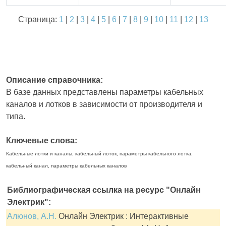
Страница:
1
|
2
|
3
|
4
|
5
|
6
|
7
|
8
|
9
|
10
|
11
|
12
|
13
Описание справочника:
В базе данных представлены параметры кабельных
каналов и лотков в зависимости от производителя и
типа.
Ключевые слова:
Кабельные лотки и каналы, кабельный лоток, параметры кабельного лотка,
кабельный канал, параметры кабельных каналов
Библиографическая ссылка на ресурс "Онлайн
Электрик":
Алюнов, А.Н.
Онлайн Электрик : Интерактивные