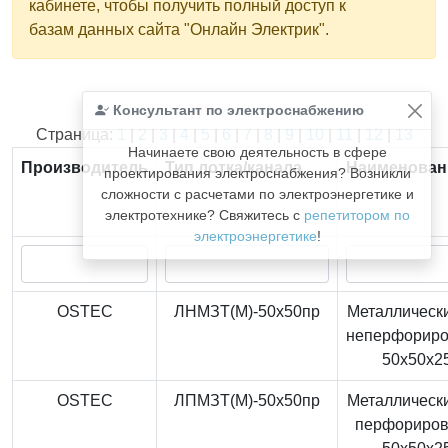
кабинете, чтобы получить полный доступ к
базам данных сайта "Онлайн Электрик".
Консультант по электроснабжению
Найдено
366
из
366
записей.
Страница:
1
|
2
|
3
|
4
|
5
|
6
|
7
|
8
|
9
|
10
|
11
|
12
|
13
Начинаете свою деятельность в сфере
Производитель
Тип лотка/канала
Наименован
проектирования электроснабжения? Возникли
сложности с расчетами по электроэнергетике и
электротехнике? Свяжитесь с
репетитором по
электроэнергетике
!
OSTEC
ЛНМЗТ(М)-50x50пр
Металлически
неперфорир
50x50x2
OSTEC
ЛПМЗТ(М)-50x50пр
Металлически
перфориро