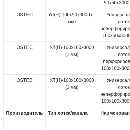
50x50x3000 
OSTEC
УЛ(Н)-100x50x3000 (1
Универса
мм)
лоток
неперфорир
100x50x3000
OSTEC
УЛ(П)-100x100x3000
Универса
(1 мм)
лоток
перфориро
100x100x3000
OSTEC
УЛ(Н)-100x100x3000
Универса
(1 мм)
лоток
неперфорир
100x100x3000
Производитель
Тип лотка/канала
Наименован