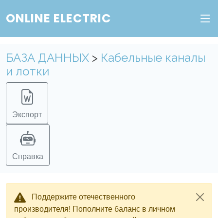
ONLINE ELECTRIC
Пополните баланс в личном кабинете, чтобы
получить доступ ко всем сервисам "Онлайн
Электрик" без ограничений.
БАЗА ДАННЫХ
>
Кабельные каналы
и лотки
Ок
Войти в систему
Регистрация
Экспорт
Справка
Поддержите отечественного
производителя! Пополните баланс в личном