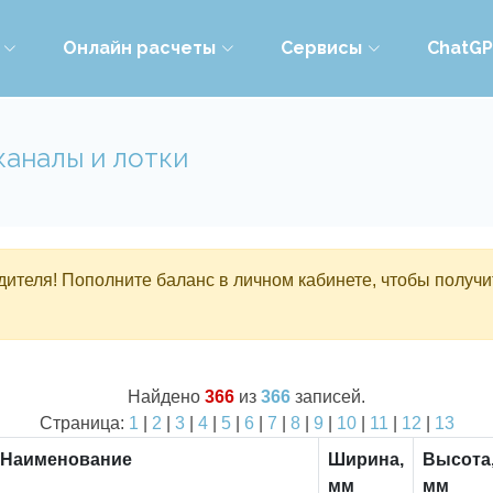
Онлайн расчеты
Сервисы
ChatG
каналы и лотки
ителя! Пополните баланс в личном кабинете, чтобы получи
Найдено
366
из
366
записей.
Страница:
1
|
2
|
3
|
4
|
5
|
6
|
7
|
8
|
9
|
10
|
11
|
12
|
13
Наименование
Ширина,
Высота
мм
мм