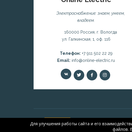
Электроснабжение: знаем, умеем,
владеем.
160000 Россия, г. Вологда
ул. Галкинская, 1, оф. 116
Телефон:
+7 911 502 22 29
Email:
info@online-electric.ru
Для улучшения работы сайта и его взаимодейств
файлов. 