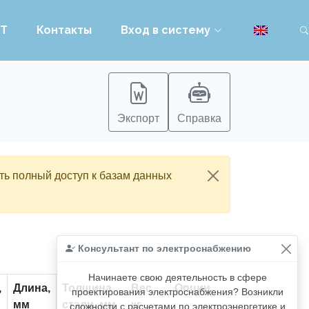
PT
Контакты
Вход в систему
Экспорт
Справка
ть полный доступ к базам данных
Консультант по электроснабжению
Начинаете свою деятельность в сфере
,
Длина,
Толщина
Вес,
Опции
проектирования электроснабжения? Возникли
мм
стали, мм
кг
сложности с расчетами по электроэнергетике и