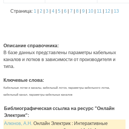
Страница:
1
|
2
|
3
|
4
|
5
|
6
|
7
|
8
|
9
|
10
|
11
|
12
|
13
Описание справочника:
В базе данных представлены параметры кабельных
каналов и лотков в зависимости от производителя и
типа.
Ключевые слова:
Кабельные лотки и каналы, кабельный лоток, параметры кабельного лотка,
кабельный канал, параметры кабельных каналов
Библиографическая ссылка на ресурс "Онлайн
Электрик":
Алюнов, А.Н.
Онлайн Электрик : Интерактивные