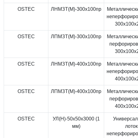
OSTEC
ЛНМЗТ(М)-300x100пр
Металлически
неперфорир
300x100x
OSTEC
ЛПМЗТ(М)-300x100пр
Металлически
перфориро
300x100x
OSTEC
ЛНМЗТ(М)-400x100пр
Металлически
неперфорир
400x100x
OSTEC
ЛПМЗТ(М)-400x100пр
Металлически
перфориро
400x100x
OSTEC
УЛ(Н)-50x50x3000 (1
Универса
мм)
лоток
неперфорир