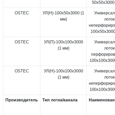
50x50x3000 
OSTEC
УЛ(Н)-100x50x3000 (1
Универса
мм)
лоток
неперфорир
100x50x3000
OSTEC
УЛ(П)-100x100x3000
Универса
(1 мм)
лоток
перфориро
100x100x3000
OSTEC
УЛ(Н)-100x100x3000
Универса
(1 мм)
лоток
неперфорир
100x100x3000
Производитель
Тип лотка/канала
Наименован