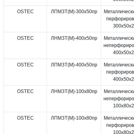
OSTEC
ЛПМЗТ(М)-300x50пр
Металлически
перфориро
300x50x
OSTEC
ЛНМЗТ(М)-400x50пр
Металлически
неперфорир
400x50x
OSTEC
ЛПМЗТ(М)-400x50пр
Металлически
перфориро
400x50x
OSTEC
ЛНМЗТ(М)-100x80пр
Металлически
неперфорир
100x80x
OSTEC
ЛПМЗТ(М)-100x80пр
Металлически
перфориро
100x80x