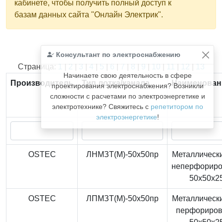
кабинете, чтобы получить полный доступ к
базам данных сайта "Онлайн Электрик".
Консультант по электроснабжению
Найдено
366
из
366
записей.
Страница:
1
|
2
|
3
|
4
|
5
|
6
|
7
|
8
|
9
|
10
|
11
|
12
|
13
Начинаете свою деятельность в сфере
Производитель
Тип лотка/канала
Наименован
проектирования электроснабжения? Возникли
сложности с расчетами по электроэнергетике и
электротехнике? Свяжитесь с
репетитором по
электроэнергетике
!
OSTEC
ЛНМЗТ(М)-50x50пр
Металлически
неперфорир
50x50x2
OSTEC
ЛПМЗТ(М)-50x50пр
Металлически
перфориро