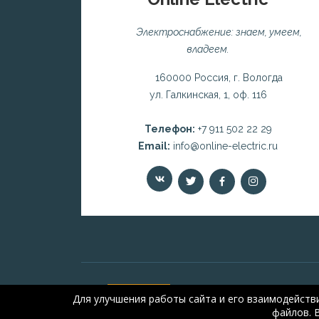
Электроснабжение: знаем, умеем,
владеем.
160000 Россия, г. Вологда
ул. Галкинская, 1, оф. 116
Телефон:
+7 911 502 22 29
Email:
info@online-electric.ru
Для улучшения работы сайта и его взаимодейств
файлов. 