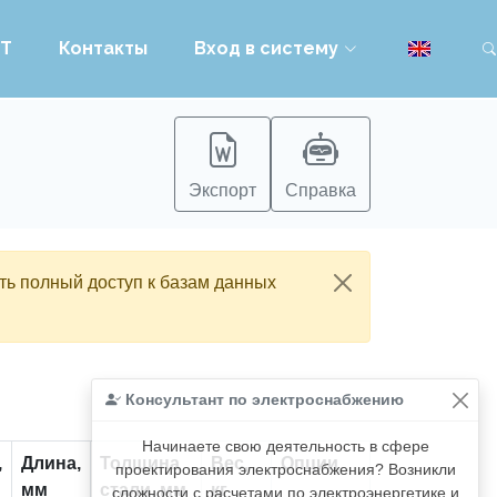
PT
Контакты
Вход в систему
Экспорт
Справка
ть полный доступ к базам данных
Консультант по электроснабжению
Начинаете свою деятельность в сфере
,
Длина,
Толщина
Вес,
Опции
проектирования электроснабжения? Возникли
мм
стали, мм
кг
сложности с расчетами по электроэнергетике и