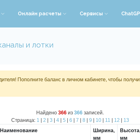
Онлайн расчеты
Сервисы
ChatG
каналы и лотки
ителя! Пополните баланс в личном кабинете, чтобы получи
Найдено
366
из
366
записей.
Страница:
1
|
2
|
3
|
4
|
5
|
6
|
7
|
8
|
9
|
10
|
11
|
12
|
13
Наименование
Ширина,
Высота
мм
мм