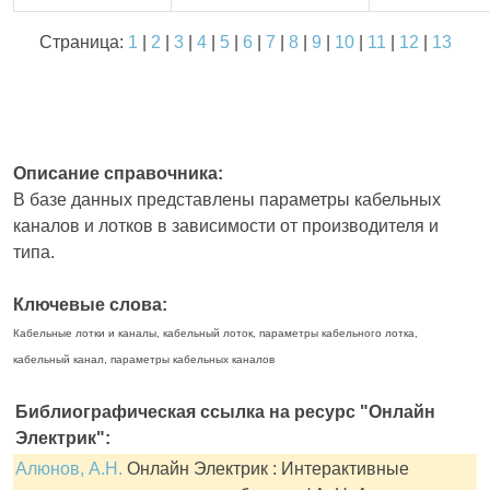
Страница:
1
|
2
|
3
|
4
|
5
|
6
|
7
|
8
|
9
|
10
|
11
|
12
|
13
Описание справочника:
В базе данных представлены параметры кабельных
каналов и лотков в зависимости от производителя и
типа.
Ключевые слова:
Кабельные лотки и каналы, кабельный лоток, параметры кабельного лотка,
кабельный канал, параметры кабельных каналов
Библиографическая ссылка на ресурс "Онлайн
Электрик":
Алюнов, А.Н.
Онлайн Электрик : Интерактивные