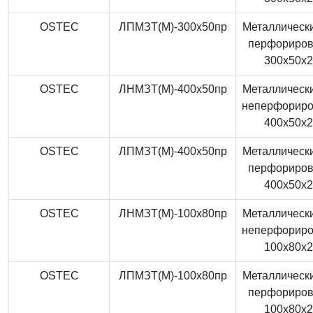
OSTEC
ЛПМЗТ(М)-300x50пр
Металлически
перфориро
300x50x
OSTEC
ЛНМЗТ(М)-400x50пр
Металлически
неперфорир
400x50x
OSTEC
ЛПМЗТ(М)-400x50пр
Металлически
перфориро
400x50x
OSTEC
ЛНМЗТ(М)-100x80пр
Металлически
неперфорир
100x80x
OSTEC
ЛПМЗТ(М)-100x80пр
Металлически
перфориро
100x80x