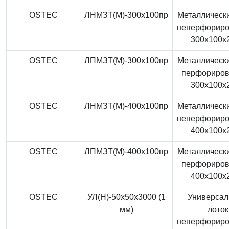
OSTEC
ЛНМЗТ(М)-300x100пр
Металлически
неперфорир
300x100x
OSTEC
ЛПМЗТ(М)-300x100пр
Металлически
перфориро
300x100x
OSTEC
ЛНМЗТ(М)-400x100пр
Металлически
неперфорир
400x100x
OSTEC
ЛПМЗТ(М)-400x100пр
Металлически
перфориро
400x100x
OSTEC
УЛ(Н)-50x50x3000 (1
Универса
мм)
лоток
неперфорир