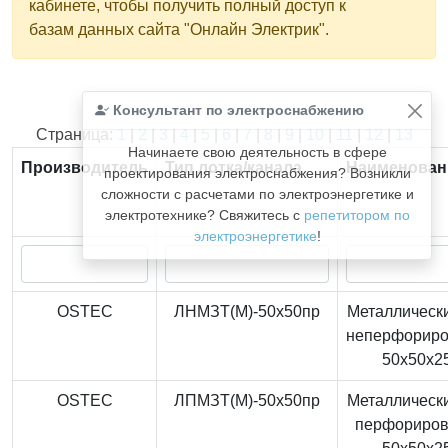
кабинете, чтобы получить полный доступ к
базам данных сайта "Онлайн Электрик".
Консультант по электроснабжению
Найдено
366
из
366
записей.
Страница:
1
|
2
|
3
|
4
|
5
|
6
|
7
|
8
|
9
|
10
|
11
|
12
|
13
Начинаете свою деятельность в сфере
Производитель
Тип лотка/канала
Наименован
проектирования электроснабжения? Возникли
сложности с расчетами по электроэнергетике и
электротехнике? Свяжитесь с
репетитором по
электроэнергетике
!
OSTEC
ЛНМЗТ(М)-50x50пр
Металлически
неперфорир
50x50x2
OSTEC
ЛПМЗТ(М)-50x50пр
Металлически
перфориро