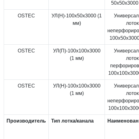
50x50x3000 
OSTEC
УЛ(Н)-100x50x3000 (1
Универса
мм)
лоток
неперфорир
100x50x3000
OSTEC
УЛ(П)-100x100x3000
Универса
(1 мм)
лоток
перфориро
100x100x3000
OSTEC
УЛ(Н)-100x100x3000
Универса
(1 мм)
лоток
неперфорир
100x100x3000
Производитель
Тип лотка/канала
Наименован