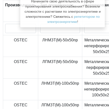
Начинаете свою деятельность в сфере
Производитель
Тип лотка/канала
Наименован
проектирования электроснабжения? Возникли
сложности с расчетами по электроэнергетике и
электротехнике? Свяжитесь с
репетитором по
электроэнергетике
!
OSTEC
ЛНМЗТ(М)-50x50пр
Металлически
неперфорир
50x50x2
OSTEC
ЛПМЗТ(М)-50x50пр
Металлически
перфориро
50x50x2
OSTEC
ЛНМЗТ(М)-100x50пр
Металлически
неперфорир
100x50x
OSTEC
ЛПМЗТ(М)-100x50пр
Металлически