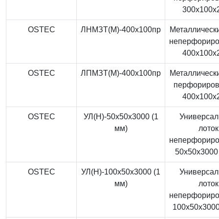
300x100x
OSTEC
ЛНМЗТ(М)-400x100пр
Металлически
неперфорир
400x100x
OSTEC
ЛПМЗТ(М)-400x100пр
Металлически
перфориро
400x100x
OSTEC
УЛ(Н)-50x50x3000 (1
Универса
мм)
лоток
неперфорир
50x50x3000 
OSTEC
УЛ(Н)-100x50x3000 (1
Универса
мм)
лоток
неперфорир
100x50x3000