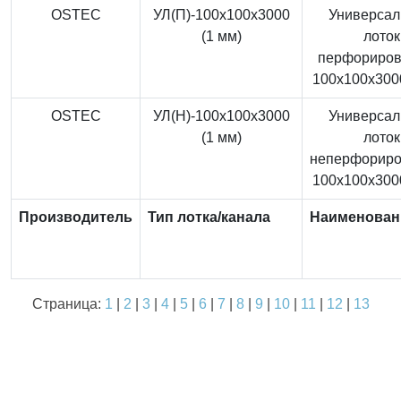
OSTEC
УЛ(П)-100x100x3000
Универса
(1 мм)
лоток
перфориро
100x100x3000
OSTEC
УЛ(Н)-100x100x3000
Универса
(1 мм)
лоток
неперфорир
100x100x3000
Производитель
Тип лотка/канала
Наименован
Страница:
1
|
2
|
3
|
4
|
5
|
6
|
7
|
8
|
9
|
10
|
11
|
12
|
13