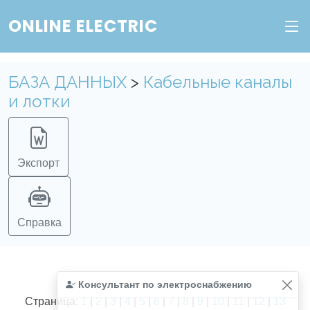
ONLINE ELECTRIC
БАЗА ДАННЫХ
>
Кабельные каналы
и лотки
Экспорт
Справка
Консультант по электроснабжению
Найдено
366
из
366
записей.
Страница:
1
|
2
|
3
|
4
|
5
|
6
|
7
|
8
|
9
|
10
|
11
|
12
|
13