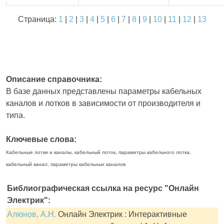
Страница:
1
|
2
|
3
|
4
|
5
|
6
|
7
|
8
|
9
|
10
|
11
|
12
|
13
Описание справочника:
В базе данных представлены параметры кабельных
каналов и лотков в зависимости от производителя и
типа.
Ключевые слова:
Кабельные лотки и каналы, кабельный лоток, параметры кабельного лотка,
кабельный канал, параметры кабельных каналов
Библиографическая ссылка на ресурс "Онлайн
Электрик":
Алюнов, А.Н.
Онлайн Электрик : Интерактивные