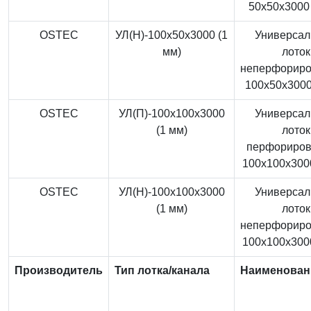
50x50x3000 
OSTEC
УЛ(Н)-100x50x3000 (1
Универса
мм)
лоток
неперфорир
100x50x3000
OSTEC
УЛ(П)-100x100x3000
Универса
(1 мм)
лоток
перфориро
100x100x3000
OSTEC
УЛ(Н)-100x100x3000
Универса
(1 мм)
лоток
неперфорир
100x100x3000
Производитель
Тип лотка/канала
Наименован