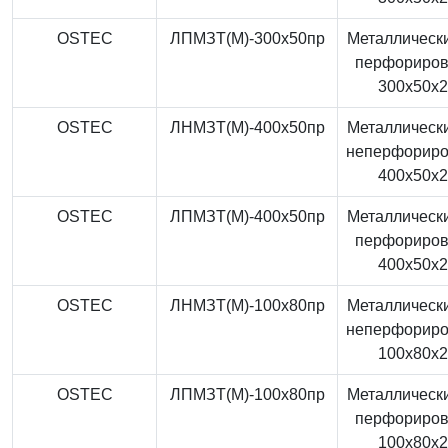
OSTEC
ЛПМЗТ(М)-300x50пр
Металлически
перфориро
300x50x
OSTEC
ЛНМЗТ(М)-400x50пр
Металлически
неперфорир
400x50x
OSTEC
ЛПМЗТ(М)-400x50пр
Металлически
перфориро
400x50x
OSTEC
ЛНМЗТ(М)-100x80пр
Металлически
неперфорир
100x80x
OSTEC
ЛПМЗТ(М)-100x80пр
Металлически
перфориро
100x80x