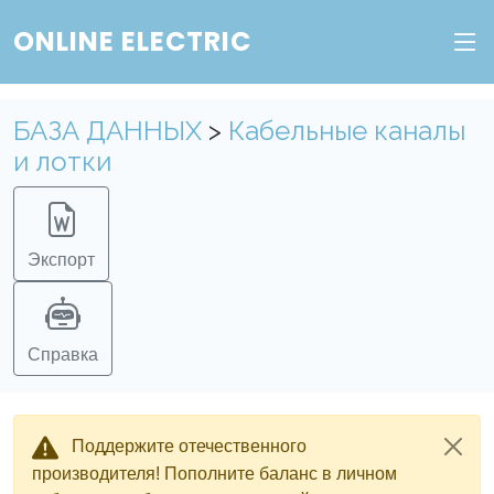
ONLINE ELECTRIC
Пополните баланс в личном кабинете, чтобы
получить доступ ко всем сервисам "Онлайн
Электрик" без ограничений.
БАЗА ДАННЫХ
>
Кабельные каналы
и лотки
Ок
Войти в систему
Регистрация
Экспорт
Справка
Поддержите отечественного
производителя! Пополните баланс в личном