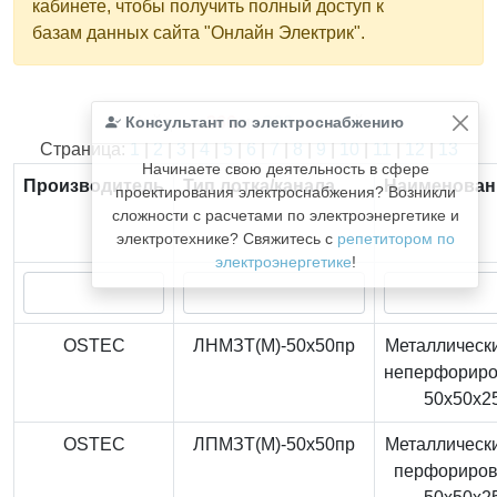
кабинете, чтобы получить полный доступ к
базам данных сайта "Онлайн Электрик".
Консультант по электроснабжению
Найдено
366
из
366
записей.
Страница:
1
|
2
|
3
|
4
|
5
|
6
|
7
|
8
|
9
|
10
|
11
|
12
|
13
Начинаете свою деятельность в сфере
Производитель
Тип лотка/канала
Наименован
проектирования электроснабжения? Возникли
сложности с расчетами по электроэнергетике и
электротехнике? Свяжитесь с
репетитором по
электроэнергетике
!
OSTEC
ЛНМЗТ(М)-50x50пр
Металлически
неперфорир
50x50x2
OSTEC
ЛПМЗТ(М)-50x50пр
Металлически
перфориро