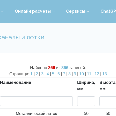
Онлайн расчеты
Сервисы
ChatG
каналы и лотки
Найдено
366
из
366
записей.
Страница:
1
|
2
|
3
|
4
|
5
|
6
|
7
|
8
|
9
|
10
|
11
|
12
|
13
Наименование
Ширина,
Высота
мм
мм
Металлический лоток
50
50