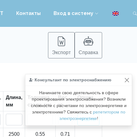
PT
Контакты
Вход в систему
Экспорт
Справка
Консультант по электроснабжению
Начинаете свою деятельность в сфере
,
Длина,
Толщина
Вес,
Опции
проектирования электроснабжения? Возникли
мм
стали, мм
кг
сложности с расчетами по электроэнергетике и
электротехнике? Свяжитесь с
репетитором по
электроэнергетике
!
2500
0.55
0.71