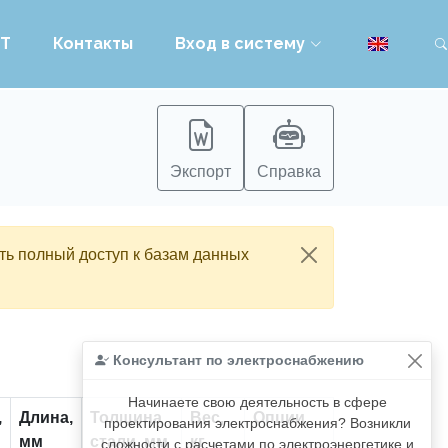
PT
Контакты
Вход в систему
Экспорт
Справка
ть полный доступ к базам данных
Консультант по электроснабжению
Начинаете свою деятельность в сфере
,
Длина,
Толщина
Вес,
Опции
проектирования электроснабжения? Возникли
мм
стали, мм
кг
сложности с расчетами по электроэнергетике и