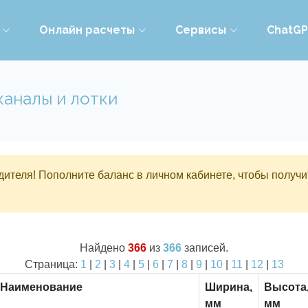
Онлайн расчеты
Сервисы
ChatG
каналы и лотки
ителя! Пополните баланс в личном кабинете, чтобы получи
Найдено
366
из
366
записей.
Страница:
1
|
2
|
3
|
4
|
5
|
6
|
7
|
8
|
9
|
10
|
11
|
12
|
13
Наименование
Ширина,
Высота
мм
мм