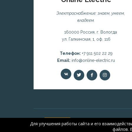
Электроснабжение: знаем, умеем,
владеем.
160000 Россия, г. Вологда
ул. Галкинская, 1, оф. 116
Телефон:
+7 911 502 22 29
Email:
info@online-electric.ru
Для улучшения работы сайта и его взаимодейств
файлов. 