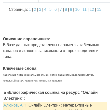
Страница:
1
|
2
|
3
|
4
|
5
|
6
|
7
|
8
|
9
|
10
|
11
|
12
|
13
Описание справочника:
В базе данных представлены параметры кабельных
каналов и лотков в зависимости от производителя и
типа.
Ключевые слова:
Кабельные лотки и каналы, кабельный лоток, параметры кабельного лотка,
кабельный канал, параметры кабельных каналов
Библиографическая ссылка на ресурс "Онлайн
Электрик":
Алюнов, А.Н.
Онлайн Электрик : Интерактивные