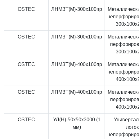
OSTEC
ЛНМЗТ(М)-300x100пр
Металлически
неперфорир
300x100x
OSTEC
ЛПМЗТ(М)-300x100пр
Металлически
перфориро
300x100x
OSTEC
ЛНМЗТ(М)-400x100пр
Металлически
неперфорир
400x100x
OSTEC
ЛПМЗТ(М)-400x100пр
Металлически
перфориро
400x100x
OSTEC
УЛ(Н)-50x50x3000 (1
Универса
мм)
лоток
неперфорир