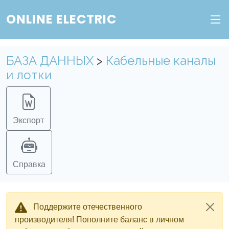
Веб-сервис "Онлайн Электрик"
ONLINE ELECTRIC
Пополните баланс в личном кабинете, чтобы
получить доступ ко всем сервисам "Онлайн
БАЗА ДАННЫХ
>
Кабельные каналы
Электрик" без ограничений.
и лотки
Ок
Войти в систему
Регистрация
Экспорт
Справка
Поддержите отечественного
производителя! Пополните баланс в личном