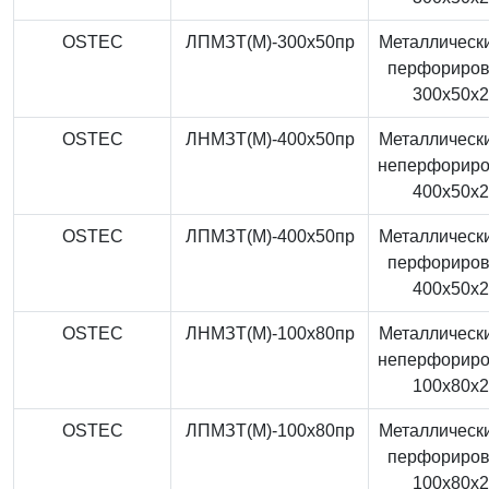
OSTEC
ЛПМЗТ(М)-300x50пр
Металлически
перфориро
300x50x
OSTEC
ЛНМЗТ(М)-400x50пр
Металлически
неперфорир
400x50x
OSTEC
ЛПМЗТ(М)-400x50пр
Металлически
перфориро
400x50x
OSTEC
ЛНМЗТ(М)-100x80пр
Металлически
неперфорир
100x80x
OSTEC
ЛПМЗТ(М)-100x80пр
Металлически
перфориро
100x80x