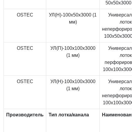
50x50x3000 
OSTEC
УЛ(Н)-100x50x3000 (1
Универса
мм)
лоток
неперфорир
100x50x3000
OSTEC
УЛ(П)-100x100x3000
Универса
(1 мм)
лоток
перфориро
100x100x3000
OSTEC
УЛ(Н)-100x100x3000
Универса
(1 мм)
лоток
неперфорир
100x100x3000
Производитель
Тип лотка/канала
Наименован