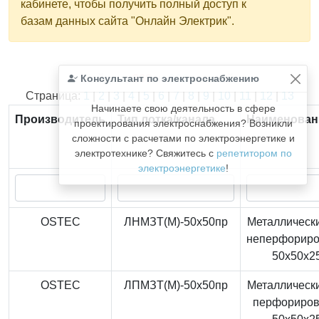
кабинете, чтобы получить полный доступ к
базам данных сайта "Онлайн Электрик".
Консультант по электроснабжению
Найдено
366
из
366
записей.
Страница:
1
|
2
|
3
|
4
|
5
|
6
|
7
|
8
|
9
|
10
|
11
|
12
|
13
Начинаете свою деятельность в сфере
Производитель
Тип лотка/канала
Наименован
проектирования электроснабжения? Возникли
сложности с расчетами по электроэнергетике и
электротехнике? Свяжитесь с
репетитором по
электроэнергетике
!
OSTEC
ЛНМЗТ(М)-50x50пр
Металлически
неперфорир
50x50x2
OSTEC
ЛПМЗТ(М)-50x50пр
Металлически
перфориро