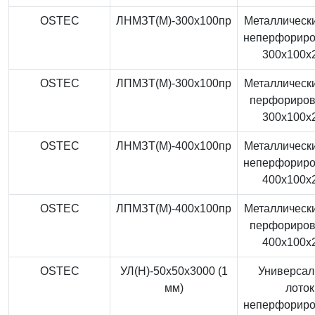
OSTEC
ЛНМЗТ(М)-300x100пр
Металлически
неперфорир
300x100x
OSTEC
ЛПМЗТ(М)-300x100пр
Металлически
перфориро
300x100x
OSTEC
ЛНМЗТ(М)-400x100пр
Металлически
неперфорир
400x100x
OSTEC
ЛПМЗТ(М)-400x100пр
Металлически
перфориро
400x100x
OSTEC
УЛ(Н)-50x50x3000 (1
Универса
мм)
лоток
неперфорир