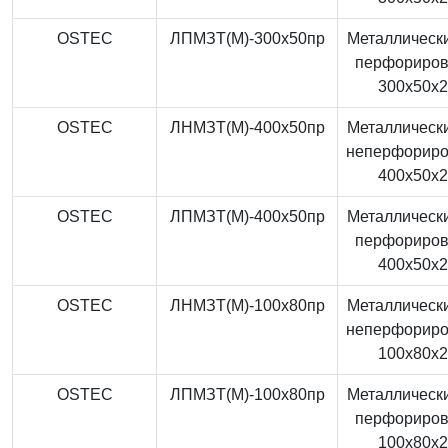
OSTEC
ЛПМЗТ(М)-300x50пр
Металлически
перфориро
300x50x
OSTEC
ЛНМЗТ(М)-400x50пр
Металлически
неперфорир
400x50x
OSTEC
ЛПМЗТ(М)-400x50пр
Металлически
перфориро
400x50x
OSTEC
ЛНМЗТ(М)-100x80пр
Металлически
неперфорир
100x80x
OSTEC
ЛПМЗТ(М)-100x80пр
Металлически
перфориро
100x80x