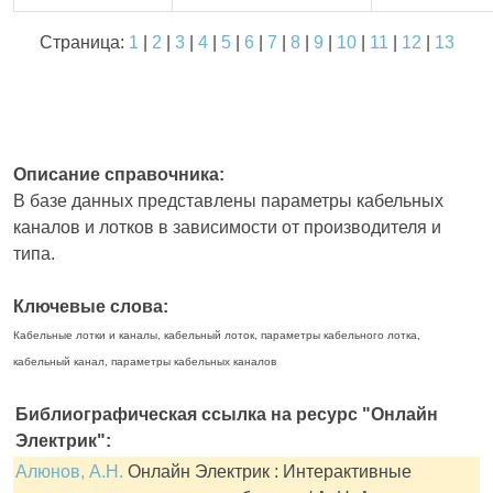
Страница:
1
|
2
|
3
|
4
|
5
|
6
|
7
|
8
|
9
|
10
|
11
|
12
|
13
Описание справочника:
В базе данных представлены параметры кабельных
каналов и лотков в зависимости от производителя и
типа.
Ключевые слова:
Кабельные лотки и каналы, кабельный лоток, параметры кабельного лотка,
кабельный канал, параметры кабельных каналов
Библиографическая ссылка на ресурс "Онлайн
Электрик":
Алюнов, А.Н.
Онлайн Электрик : Интерактивные