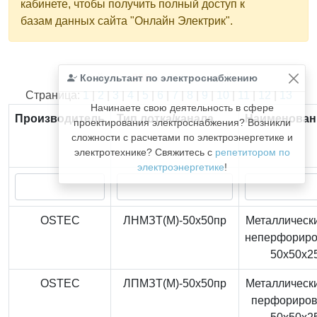
кабинете, чтобы получить полный доступ к
базам данных сайта "Онлайн Электрик".
Консультант по электроснабжению
Найдено
366
из
366
записей.
Страница:
1
|
2
|
3
|
4
|
5
|
6
|
7
|
8
|
9
|
10
|
11
|
12
|
13
Начинаете свою деятельность в сфере
Производитель
Тип лотка/канала
Наименован
проектирования электроснабжения? Возникли
сложности с расчетами по электроэнергетике и
электротехнике? Свяжитесь с
репетитором по
электроэнергетике
!
OSTEC
ЛНМЗТ(М)-50x50пр
Металлически
неперфорир
50x50x2
OSTEC
ЛПМЗТ(М)-50x50пр
Металлически
перфориро