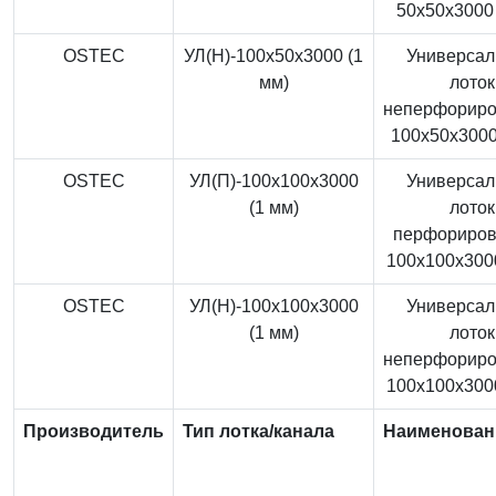
50x50x3000 
OSTEC
УЛ(Н)-100x50x3000 (1
Универса
мм)
лоток
неперфорир
100x50x3000
OSTEC
УЛ(П)-100x100x3000
Универса
(1 мм)
лоток
перфориро
100x100x3000
OSTEC
УЛ(Н)-100x100x3000
Универса
(1 мм)
лоток
неперфорир
100x100x3000
Производитель
Тип лотка/канала
Наименован