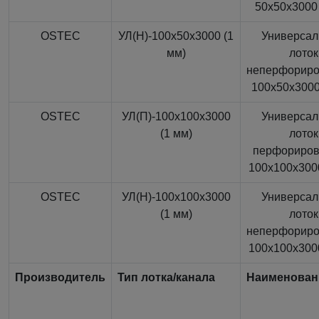
50x50x3000 
OSTEC
УЛ(Н)-100x50x3000 (1
Универса
мм)
лоток
неперфорир
100x50x3000
OSTEC
УЛ(П)-100x100x3000
Универса
(1 мм)
лоток
перфориро
100x100x3000
OSTEC
УЛ(Н)-100x100x3000
Универса
(1 мм)
лоток
неперфорир
100x100x3000
Производитель
Тип лотка/канала
Наименован