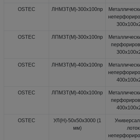
OSTEC
ЛНМЗТ(М)-300x100пр
Металлически
неперфорир
300x100x
OSTEC
ЛПМЗТ(М)-300x100пр
Металлически
перфориро
300x100x
OSTEC
ЛНМЗТ(М)-400x100пр
Металлически
неперфорир
400x100x
OSTEC
ЛПМЗТ(М)-400x100пр
Металлически
перфориро
400x100x
OSTEC
УЛ(Н)-50x50x3000 (1
Универса
мм)
лоток
неперфорир