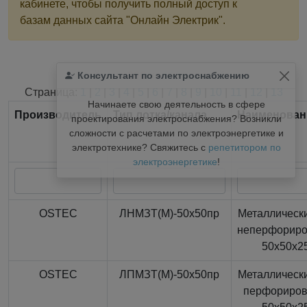
кабинете, чтобы получить полный доступ к
базам данных сайта "Онлайн Электрик".
Консультант по электроснабжению
Найдено
366
из
366
записей.
Страница:
1
|
2
|
3
|
4
|
5
|
6
|
7
|
8
|
9
|
10
|
11
|
12
|
13
Начинаете свою деятельность в сфере
Производитель
Тип лотка/канала
Наименован
проектирования электроснабжения? Возникли
сложности с расчетами по электроэнергетике и
электротехнике? Свяжитесь с
репетитором по
электроэнергетике
!
OSTEC
ЛНМЗТ(М)-50x50пр
Металлически
неперфорир
50x50x2
OSTEC
ЛПМЗТ(М)-50x50пр
Металлически
перфориро