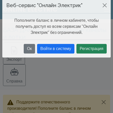
ONLINE ELECTRIC
Веб-сервис "Онлайн Электрик"
Пополните баланс в личном кабинете, чтобы
БАЗА ДАННЫХ
>
Кабельные каналы
получить доступ ко всем сервисам "Онлайн
и лотки
Электрик" без ограничений.
Ок
Войти в систему
Регистрация
Экспорт
Справка
Поддержите отечественного
производителя! Пополните баланс в личном