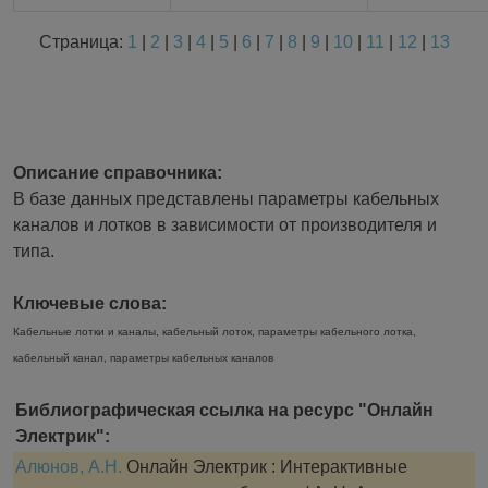
Страница:
1
|
2
|
3
|
4
|
5
|
6
|
7
|
8
|
9
|
10
|
11
|
12
|
13
Описание справочника:
В базе данных представлены параметры кабельных
каналов и лотков в зависимости от производителя и
типа.
Ключевые слова:
Кабельные лотки и каналы, кабельный лоток, параметры кабельного лотка,
кабельный канал, параметры кабельных каналов
Библиографическая ссылка на ресурс "Онлайн
Электрик":
Алюнов, А.Н.
Онлайн Электрик : Интерактивные