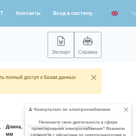
PT
Контакты
Вход в систему
п
Экспорт
Справка
ть полный доступ к базам данных
Консультант по электроснабжению
Начинаете свою деятельность в сфере
,
Длина,
Толщина
Вес,
Опции
проектирования электроснабжения? Возникли
мм
стали, мм
кг
сложности с расчетами по электроэнергетике и