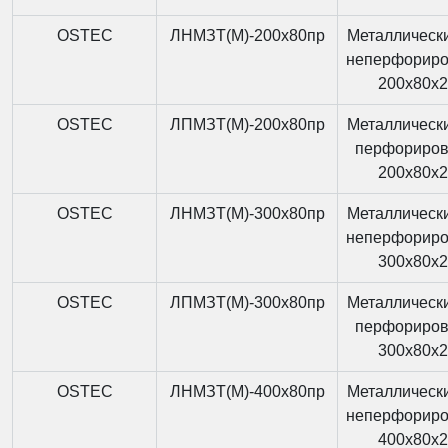
OSTEC
ЛНМЗТ(М)-200x80пр
Металлически
неперфорир
200x80x
OSTEC
ЛПМЗТ(М)-200x80пр
Металлически
перфориро
200x80x
OSTEC
ЛНМЗТ(М)-300x80пр
Металлически
неперфорир
300x80x
OSTEC
ЛПМЗТ(М)-300x80пр
Металлически
перфориро
300x80x
OSTEC
ЛНМЗТ(М)-400x80пр
Металлически
неперфорир
400x80x