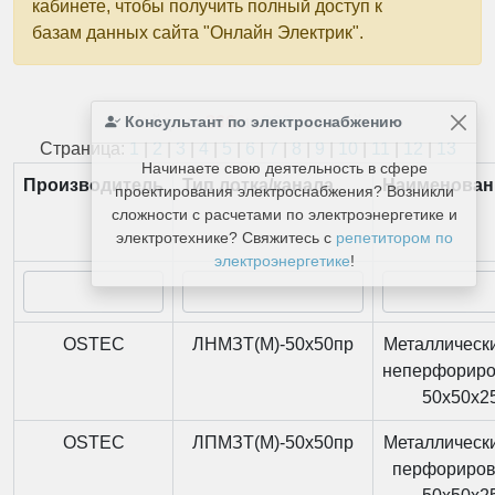
кабинете, чтобы получить полный доступ к
базам данных сайта "Онлайн Электрик".
Консультант по электроснабжению
Найдено
366
из
366
записей.
Страница:
1
|
2
|
3
|
4
|
5
|
6
|
7
|
8
|
9
|
10
|
11
|
12
|
13
Начинаете свою деятельность в сфере
Производитель
Тип лотка/канала
Наименован
проектирования электроснабжения? Возникли
сложности с расчетами по электроэнергетике и
электротехнике? Свяжитесь с
репетитором по
электроэнергетике
!
OSTEC
ЛНМЗТ(М)-50x50пр
Металлически
неперфорир
50x50x2
OSTEC
ЛПМЗТ(М)-50x50пр
Металлически
перфориро