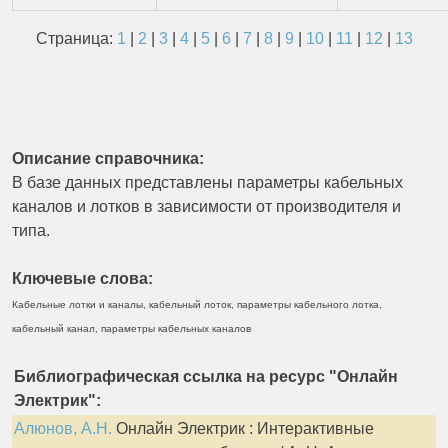
Страница:
1
|
2
|
3
|
4
|
5
|
6
|
7
|
8
|
9
|
10
|
11
|
12
|
13
Описание справочника:
В базе данных представлены параметры кабельных
каналов и лотков в зависимости от производителя и
типа.
Ключевые слова:
Кабельные лотки и каналы, кабельный лоток, параметры кабельного лотка,
кабельный канал, параметры кабельных каналов
Библиографическая ссылка на ресурс "Онлайн
Электрик":
Алюнов, А.Н.
Онлайн Электрик : Интерактивные