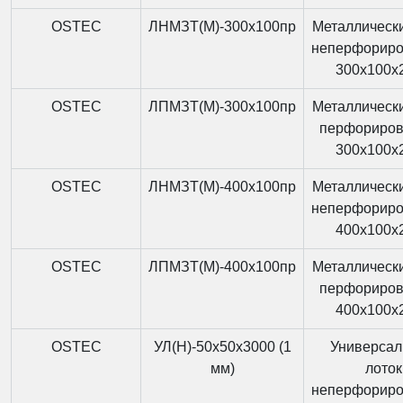
OSTEC
ЛНМЗТ(М)-300x100пр
Металлически
неперфорир
300x100x
OSTEC
ЛПМЗТ(М)-300x100пр
Металлически
перфориро
300x100x
OSTEC
ЛНМЗТ(М)-400x100пр
Металлически
неперфорир
400x100x
OSTEC
ЛПМЗТ(М)-400x100пр
Металлически
перфориро
400x100x
OSTEC
УЛ(Н)-50x50x3000 (1
Универса
мм)
лоток
неперфорир