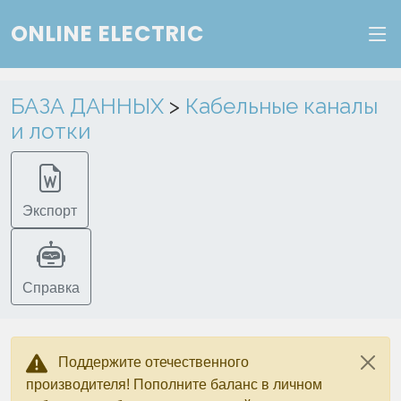
ONLINE ELECTRIC
Веб-сервис "Онлайн Электрик"
Пополните баланс в личном кабинете, чтобы
БАЗА ДАННЫХ
>
Кабельные каналы
получить доступ ко всем сервисам "Онлайн
и лотки
Электрик" без ограничений.
Ок
Войти в систему
Регистрация
Экспорт
Справка
Поддержите отечественного
производителя! Пополните баланс в личном