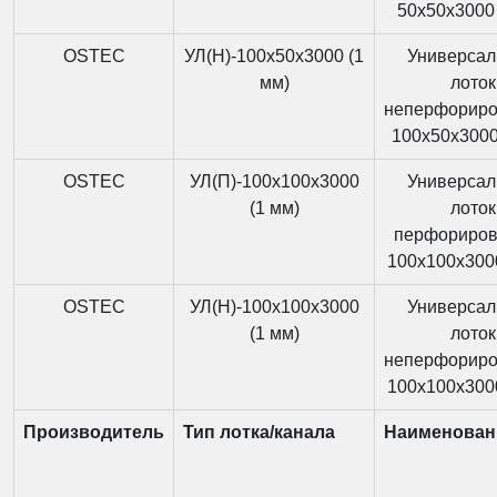
50x50x3000 
OSTEC
УЛ(Н)-100x50x3000 (1
Универса
мм)
лоток
неперфорир
100x50x3000
OSTEC
УЛ(П)-100x100x3000
Универса
(1 мм)
лоток
перфориро
100x100x3000
OSTEC
УЛ(Н)-100x100x3000
Универса
(1 мм)
лоток
неперфорир
100x100x3000
Производитель
Тип лотка/канала
Наименован