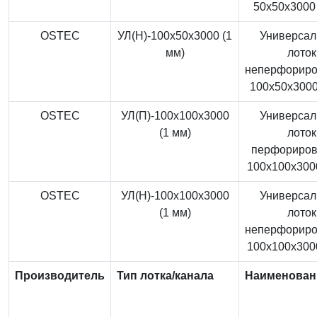
50x50x3000 
OSTEC
УЛ(Н)-100x50x3000 (1
Универса
мм)
лоток
неперфорир
100x50x3000
OSTEC
УЛ(П)-100x100x3000
Универса
(1 мм)
лоток
перфориро
100x100x3000
OSTEC
УЛ(Н)-100x100x3000
Универса
(1 мм)
лоток
неперфорир
100x100x3000
Производитель
Тип лотка/канала
Наименован