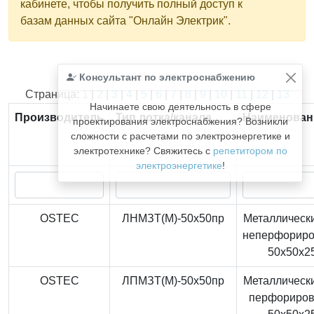
кабинете, чтобы получить полный доступ к
базам данных сайта "Онлайн Электрик".
Консультант по электроснабжению
Найдено
366
из
366
записей.
Страница:
1
|
2
|
3
|
4
|
5
|
6
|
7
|
8
|
9
|
10
|
11
|
12
|
13
Начинаете свою деятельность в сфере
Производитель
Тип лотка/канала
Наименован
проектирования электроснабжения? Возникли
сложности с расчетами по электроэнергетике и
электротехнике? Свяжитесь с
репетитором по
электроэнергетике
!
OSTEC
ЛНМЗТ(М)-50x50пр
Металлически
неперфорир
50x50x2
OSTEC
ЛПМЗТ(М)-50x50пр
Металлически
перфориро