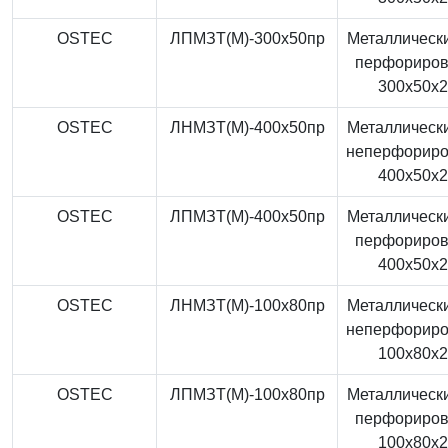
OSTEC
ЛПМЗТ(М)-300x50пр
Металлически
перфориро
300x50x
OSTEC
ЛНМЗТ(М)-400x50пр
Металлически
неперфорир
400x50x
OSTEC
ЛПМЗТ(М)-400x50пр
Металлически
перфориро
400x50x
OSTEC
ЛНМЗТ(М)-100x80пр
Металлически
неперфорир
100x80x
OSTEC
ЛПМЗТ(М)-100x80пр
Металлически
перфориро
100x80x