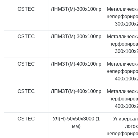
OSTEC
ЛНМЗТ(М)-300x100пр
Металлически
неперфорир
300x100x
OSTEC
ЛПМЗТ(М)-300x100пр
Металлически
перфориро
300x100x
OSTEC
ЛНМЗТ(М)-400x100пр
Металлически
неперфорир
400x100x
OSTEC
ЛПМЗТ(М)-400x100пр
Металлически
перфориро
400x100x
OSTEC
УЛ(Н)-50x50x3000 (1
Универса
мм)
лоток
неперфорир