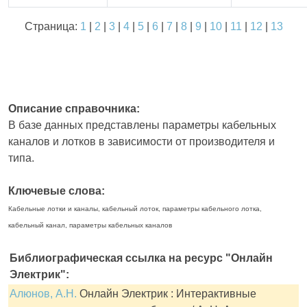
Страница:
1
|
2
|
3
|
4
|
5
|
6
|
7
|
8
|
9
|
10
|
11
|
12
|
13
Описание справочника:
В базе данных представлены параметры кабельных
каналов и лотков в зависимости от производителя и
типа.
Ключевые слова:
Кабельные лотки и каналы, кабельный лоток, параметры кабельного лотка,
кабельный канал, параметры кабельных каналов
Библиографическая ссылка на ресурс "Онлайн
Электрик":
Алюнов, А.Н.
Онлайн Электрик : Интерактивные