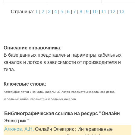
Страница:
1
|
2
|
3
|
4
|
5
|
6
|
7
|
8
|
9
|
10
|
11
|
12
|
13
Описание справочника:
В базе данных представлены параметры кабельных
каналов и лотков в зависимости от производителя и
типа.
Ключевые слова:
Кабельные лотки и каналы, кабельный лоток, параметры кабельного лотка,
кабельный канал, параметры кабельных каналов
Библиографическая ссылка на ресурс "Онлайн
Электрик":
Алюнов, А.Н.
Онлайн Электрик : Интерактивные