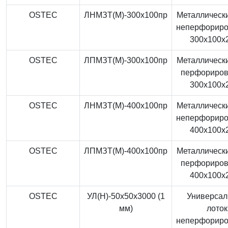
OSTEC
ЛНМЗТ(М)-300x100пр
Металлически
неперфорир
300x100x
OSTEC
ЛПМЗТ(М)-300x100пр
Металлически
перфориро
300x100x
OSTEC
ЛНМЗТ(М)-400x100пр
Металлически
неперфорир
400x100x
OSTEC
ЛПМЗТ(М)-400x100пр
Металлически
перфориро
400x100x
OSTEC
УЛ(Н)-50x50x3000 (1
Универса
мм)
лоток
неперфорир