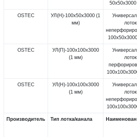
50x50x3000 
OSTEC
УЛ(Н)-100x50x3000 (1
Универса
мм)
лоток
неперфорир
100x50x3000
OSTEC
УЛ(П)-100x100x3000
Универса
(1 мм)
лоток
перфориро
100x100x3000
OSTEC
УЛ(Н)-100x100x3000
Универса
(1 мм)
лоток
неперфорир
100x100x3000
Производитель
Тип лотка/канала
Наименован