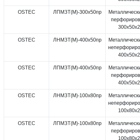
OSTEC
ЛПМЗТ(М)-300x50пр
Металлически
перфориро
300x50x
OSTEC
ЛНМЗТ(М)-400x50пр
Металлически
неперфорир
400x50x
OSTEC
ЛПМЗТ(М)-400x50пр
Металлически
перфориро
400x50x
OSTEC
ЛНМЗТ(М)-100x80пр
Металлически
неперфорир
100x80x
OSTEC
ЛПМЗТ(М)-100x80пр
Металлически
перфориро
100x80x