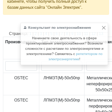
кабинете, чтобы получить полный доступ к
базам данных сайта "Онлайн Электрик".
Консультант по электроснабжению
Найдено
366
из
366
записей.
Страница:
1
|
2
|
3
|
4
|
5
|
6
|
7
|
8
|
9
|
10
|
11
|
12
|
13
Начинаете свою деятельность в сфере
Производитель
Тип лотка/канала
Наименован
проектирования электроснабжения? Возникли
сложности с расчетами по электроэнергетике и
электротехнике? Свяжитесь с
репетитором по
электроэнергетике
!
OSTEC
ЛНМЗТ(М)-50x50пр
Металлически
неперфорир
50x50x2
OSTEC
ЛПМЗТ(М)-50x50пр
Металлически
перфориро