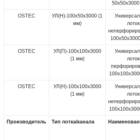
50x50x3000 
OSTEC
УЛ(Н)-100x50x3000 (1
Универса
мм)
лоток
неперфорир
100x50x3000
OSTEC
УЛ(П)-100x100x3000
Универса
(1 мм)
лоток
перфориро
100x100x3000
OSTEC
УЛ(Н)-100x100x3000
Универса
(1 мм)
лоток
неперфорир
100x100x3000
Производитель
Тип лотка/канала
Наименован