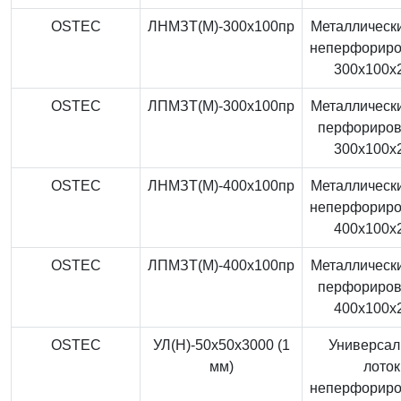
OSTEC
ЛНМЗТ(М)-300x100пр
Металлически
неперфорир
300x100x
OSTEC
ЛПМЗТ(М)-300x100пр
Металлически
перфориро
300x100x
OSTEC
ЛНМЗТ(М)-400x100пр
Металлически
неперфорир
400x100x
OSTEC
ЛПМЗТ(М)-400x100пр
Металлически
перфориро
400x100x
OSTEC
УЛ(Н)-50x50x3000 (1
Универса
мм)
лоток
неперфорир