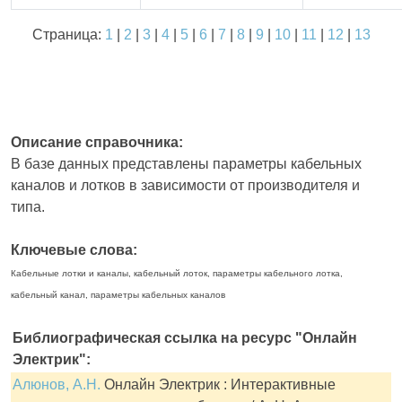
Страница:
1
|
2
|
3
|
4
|
5
|
6
|
7
|
8
|
9
|
10
|
11
|
12
|
13
Описание справочника:
В базе данных представлены параметры кабельных
каналов и лотков в зависимости от производителя и
типа.
Ключевые слова:
Кабельные лотки и каналы, кабельный лоток, параметры кабельного лотка,
кабельный канал, параметры кабельных каналов
Библиографическая ссылка на ресурс "Онлайн
Электрик":
Алюнов, А.Н.
Онлайн Электрик : Интерактивные