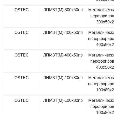
OSTEC
ЛПМЗТ(М)-300x50пр
Металлически
перфориро
300x50x
OSTEC
ЛНМЗТ(М)-400x50пр
Металлически
неперфорир
400x50x
OSTEC
ЛПМЗТ(М)-400x50пр
Металлически
перфориро
400x50x
OSTEC
ЛНМЗТ(М)-100x80пр
Металлически
неперфорир
100x80x
OSTEC
ЛПМЗТ(М)-100x80пр
Металлически
перфориро
100x80x