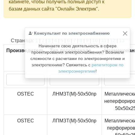
кабинете, чтобы получить полный доступ к
базам данных сайта "Онлайн Электрик".
Консультант по электроснабжению
Найдено
366
из
366
записей.
Страница:
1
|
2
|
3
|
4
|
5
|
6
|
7
|
8
|
9
|
10
|
11
|
12
|
13
Начинаете свою деятельность в сфере
Производитель
Тип лотка/канала
Наименован
проектирования электроснабжения? Возникли
сложности с расчетами по электроэнергетике и
электротехнике? Свяжитесь с
репетитором по
электроэнергетике
!
OSTEC
ЛНМЗТ(М)-50x50пр
Металлически
неперфорир
50x50x2
OSTEC
ЛПМЗТ(М)-50x50пр
Металлически
перфориро