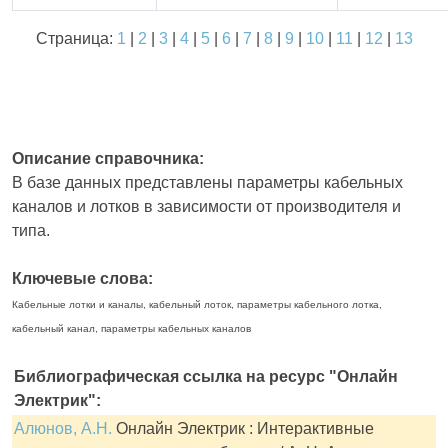
Страница:
1
|
2
|
3
|
4
|
5
|
6
|
7
|
8
|
9
|
10
|
11
|
12
|
13
Описание справочника:
В базе данных представлены параметры кабельных
каналов и лотков в зависимости от производителя и
типа.
Ключевые слова:
Кабельные лотки и каналы, кабельный лоток, параметры кабельного лотка,
кабельный канал, параметры кабельных каналов
Библиографическая ссылка на ресурс "Онлайн
Электрик":
Алюнов, А.Н.
Онлайн Электрик : Интерактивные