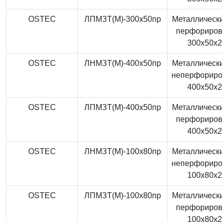
OSTEC
ЛПМЗТ(М)-300x50пр
Металлически
перфориро
300x50x
OSTEC
ЛНМЗТ(М)-400x50пр
Металлически
неперфорир
400x50x
OSTEC
ЛПМЗТ(М)-400x50пр
Металлически
перфориро
400x50x
OSTEC
ЛНМЗТ(М)-100x80пр
Металлически
неперфорир
100x80x
OSTEC
ЛПМЗТ(М)-100x80пр
Металлически
перфориро
100x80x