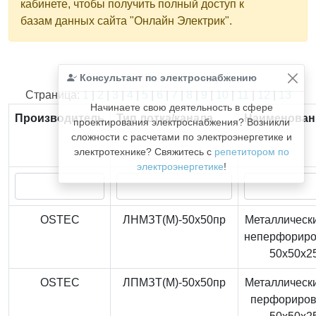
кабинете, чтобы получить полный доступ к
базам данных сайта "Онлайн Электрик".
Консультант по электроснабжению
Найдено
366
из
366
записей.
Страница:
1
|
2
|
3
|
4
|
5
|
6
|
7
|
8
|
9
|
10
|
11
|
12
|
13
Начинаете свою деятельность в сфере
Производитель
Тип лотка/канала
Наименован
проектирования электроснабжения? Возникли
сложности с расчетами по электроэнергетике и
электротехнике? Свяжитесь с
репетитором по
электроэнергетике
!
OSTEC
ЛНМЗТ(М)-50x50пр
Металлически
неперфорир
50x50x2
OSTEC
ЛПМЗТ(М)-50x50пр
Металлически
перфориро