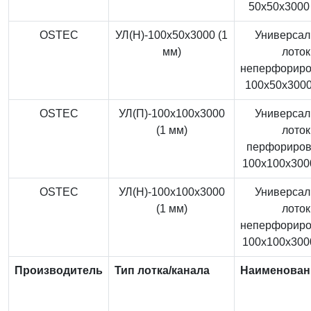
50x50x3000 
OSTEC
УЛ(Н)-100x50x3000 (1
Универса
мм)
лоток
неперфорир
100x50x3000
OSTEC
УЛ(П)-100x100x3000
Универса
(1 мм)
лоток
перфориро
100x100x3000
OSTEC
УЛ(Н)-100x100x3000
Универса
(1 мм)
лоток
неперфорир
100x100x3000
Производитель
Тип лотка/канала
Наименован