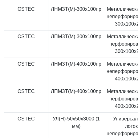
OSTEC
ЛНМЗТ(М)-300x100пр
Металлически
неперфорир
300x100x
OSTEC
ЛПМЗТ(М)-300x100пр
Металлически
перфориро
300x100x
OSTEC
ЛНМЗТ(М)-400x100пр
Металлически
неперфорир
400x100x
OSTEC
ЛПМЗТ(М)-400x100пр
Металлически
перфориро
400x100x
OSTEC
УЛ(Н)-50x50x3000 (1
Универса
мм)
лоток
неперфорир